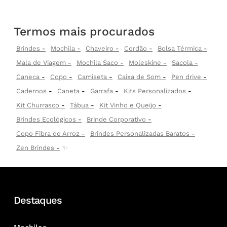
Termos mais procurados
Brindes
Mochila
Chaveiro
Cordão
Bolsa Térmica
Mala de Viagem
Mochila Saco
Moleskine
Sacola
Caneca
Copo
Camiseta
Caixa de Som
Pen drive
Cadernos
Caneta
Garrafa
Kits Personalizados
Kit Churrasco
Tábua
Kit Vinho e Queijo
Brindes Ecológicos
Brinde Corporativo
Copo Fibra de Arroz
Brindes Personalizadas Baratos
Zen Brindes
✨
Destaques