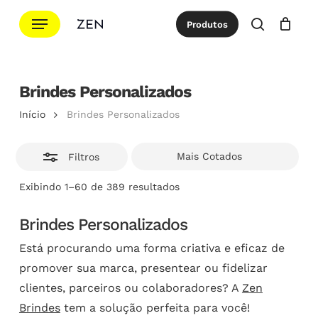
Ir
Menu
Produtos
para
Esconde
procurar
Cotação
Close
Cart
o
conteúdo
principal
Brindes Personalizados
Início
Brindes Personalizados
Filtros
Classificado
Exibindo 1–60 de 389 resultados
por
popularidade
Brindes Personalizados
Está procurando uma forma criativa e eficaz de
promover sua marca, presentear ou fidelizar
clientes, parceiros ou colaboradores? A
Zen
Brindes
tem a solução perfeita para você!