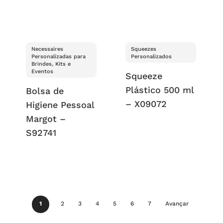
Necessaires
Squeezes
Personalizadas para
Personalizados
Brindes, Kits e
Eventos
Squeeze
Plástico 500 ml
Bolsa de
– X09072
Higiene Pessoal
Margot –
S92741
1
2
3
4
5
6
7
Avançar