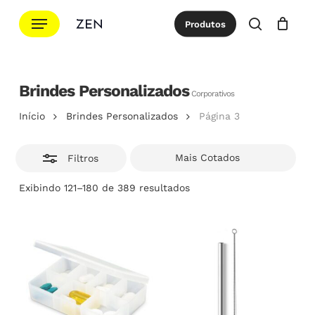
Ir
Menu
Produtos
para
Esconde
procurar
Cotação
Close
Cart
o
conteúdo
principal
Brindes Personalizados
Corporativos
Início
Brindes Personalizados
Página 3
Filtros
Classificado
Exibindo 121–180 de 389 resultados
por
popularidade