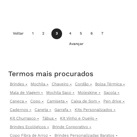
Voltar
1
2
3
4
5
6
7
Avançar
Termos mais procurados
Brindes
Mochila
Chaveiro
Cordão
Bolsa Térmica
Mala de Viagem
Mochila Saco
Moleskine
Sacola
Caneca
Copo
Camiseta
Caixa de Som
Pen drive
Cadernos
Caneta
Garrafa
Kits Personalizados
Kit Churrasco
Tábua
Kit Vinho e Queijo
Brindes Ecológicos
Brinde Corporativo
Copo Fibra de Arroz
Brindes Personalizadas Baratos