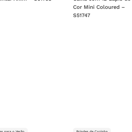
Cor Mini Coloured –
S51747
es para o Verão
Brindes de Cozinha