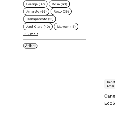
Laranja
(
92
)
Rosa
(
69
)
Amarelo
(
66
)
Roxo
(
36
)
Transparente
(
15
)
Azul Claro
(
40
)
Marrom
(
15
)
+16 mais
Aplicar
Canet
Empre
Cane
Ecol