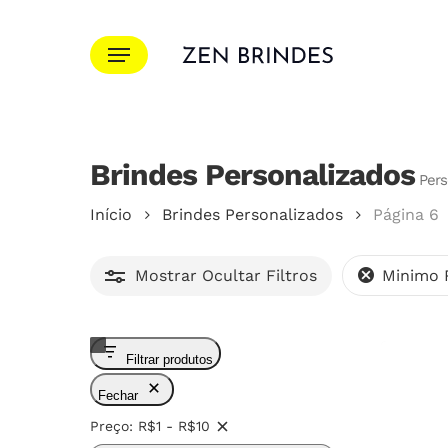
Ir
para
Menu
o
conteúdo
principal
Brindes Personalizados
Pressione Enter para pesquisar ou ESC para f
Pers
Início
Brindes Personalizados
Página 6
Mostrar
Ocultar
Filtros
Minimo
Filtrar produtos
Fechar
Preço: R$1 - R$10
Remover
filtro: