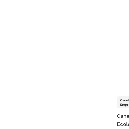
Canet
Empre
Cane
Ecol