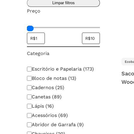
Limpar filtros
Preço:
R$1
Preço
-
R$10
Categoria
Ecoba
Categoria
Escritório e Papelaria
(
173
)
Saco
Bloco de notas
(
13
)
Woo
Cadernos
(
25
)
Canetas
(
89
)
Lápis
(
16
)
Acessórios
(
69
)
Abridor de Garrafa
(
9
)
Chaveiros
(
20
)