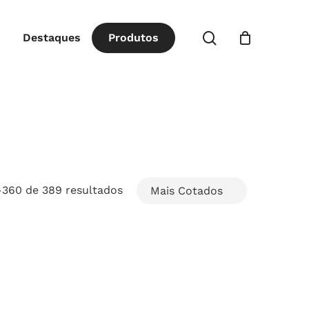
Close
procurar
Destaques
P
r
o
d
u
t
o
s
Cart
Classificado
–360 de 389 resultados
por
popularidade