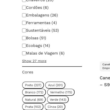
Cordões
(
6
)
Embalagens
(
26
)
Ferramentas
(
4
)
Sustentáveis
(
53
)
Bolsas
(
51
)
Ecobags
(
14
)
Malas de Viagem
(
6
)
Show 27 more
Canet
Empre
Cores
Cane
– S9
Cor
Preto
(
227
)
Azul
(
201
)
Branco
(
172
)
Vermelho
(
175
)
Natural
(
69
)
Verde
(
143
)
Prata
(
102
)
Cinza
(
20
)