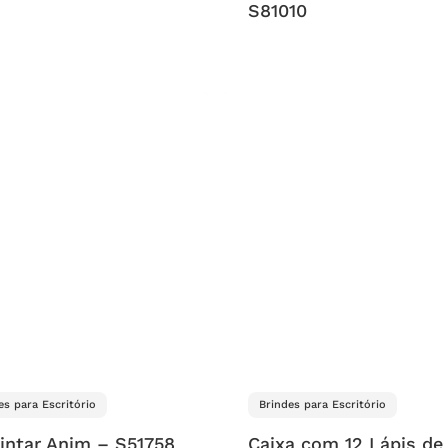
S81010
es para Escritório
Brindes para Escritório
pintar Anim – S51758
Caixa com 12 Lápis de