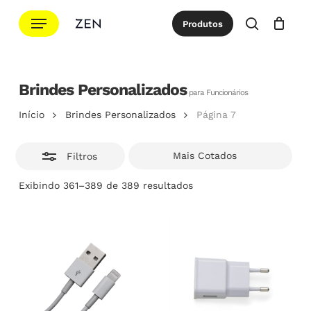
Ir
Menu
Produtos
para
Esconde
procurar
Cotação
Close
Cart
o
conteúdo
principal
Brindes Personalizados
para Funcionários
Início
Brindes Personalizados
Página 7
Filtros
Classificado
Exibindo 361–389 de 389 resultados
por
popularidade