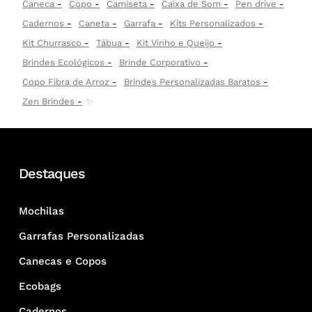
Caneca
Copo
Camiseta
Caixa de Som
Pen drive
Cadernos
Caneta
Garrafa
Kits Personalizados
Kit Churrasco
Tábua
Kit Vinho e Queijo
Brindes Ecológicos
Brinde Corporativo
Copo Fibra de Arroz
Brindes Personalizadas Baratos
Zen Brindes
✨
Destaques
Mochilas
Garrafas Personalizadas
Canecas e Copos
Ecobags
Cadernos