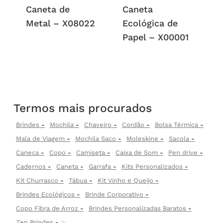
Caneta de
Caneta
Metal – X08022
Ecológica de
Papel – X00001
Termos mais procurados
Brindes
Mochila
Chaveiro
Cordão
Bolsa Térmica
Mala de Viagem
Mochila Saco
Moleskine
Sacola
Caneca
Copo
Camiseta
Caixa de Som
Pen drive
Cadernos
Caneta
Garrafa
Kits Personalizados
Kit Churrasco
Tábua
Kit Vinho e Queijo
Brindes Ecológicos
Brinde Corporativo
Copo Fibra de Arroz
Brindes Personalizadas Baratos
Zen Brindes
✨