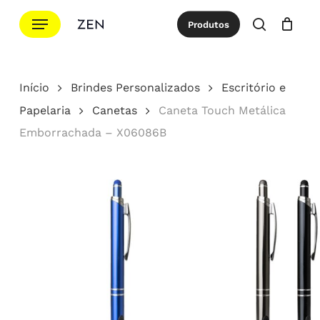
Ir
Menu
Produtos
para
procurar
Cotação
Close
Cart
o
conteúdo
Início
Brindes Personalizados
Escritório e
principal
Papelaria
Canetas
Caneta Touch Metálica
Emborrachada – X06086B