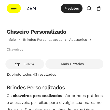
Ir
Menu
Produtos
para
Esconde
procurar
Cotação
Close
Cart
o
conteúdo
principal
Chaveiro Personalizado
Início
Brindes Personalizados
Acessórios
Chaveiros
Filtros
Classificado
Exibindo todos 43 resultados
por
popularidade
Brindes Personalizados
Os
chaveiros personalizados
são brindes práticos
e acessíveis, perfeitos para divulgar sua marca no
dia a dia. Com diversas opções de materiais e