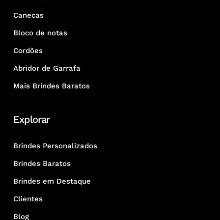
indicados para eventos?
Canecas
Chaveiros de metal e acrílico são muito
Bloco de notas
populares em feiras devido à
Cordões
durabilidade e baixo custo unitário em
grandes volumes.
Abridor de Garrafa
Mais Brindes Baratos
2. Qual técnica de gravação é usada nos
chaveiros?
Explorar
Utilizamos gravação a laser para
modelos de metal (permanente e
Brindes Personalizados
elegante), silk e tampografia para
plásticos e resina para modelos que
Brindes Baratos
exigem cores vibrantes.
Brindes em Destaque
Clientes
3. Por que investir em chaveiros como
brinde?
Blog