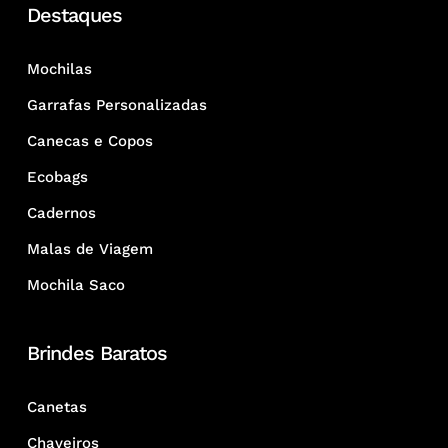
audiência.
Destaques
Funcionalidade:
Item útil para
organizar chaves com praticidade.
Mochilas
Custo-benefício:
Opção ideal para
Garrafas Personalizadas
distribuição em larga escala em
Canecas e Copos
feiras e congressos.
Ecobags
Materiais e Estilos
Cadernos
Na Zen Brindes, oferecemos modelos em
Malas de Viagem
metal, acrílico, PVC, couro e materiais
Mochila Saco
sustentáveis. A escolha do material
permite alinhar o brinde perfeitamente à
identidade visual da sua empresa.
Brindes Baratos
Canetas
Dúvidas Frequentes
Chaveiros
1. Quais os tipos de chaveiros mais