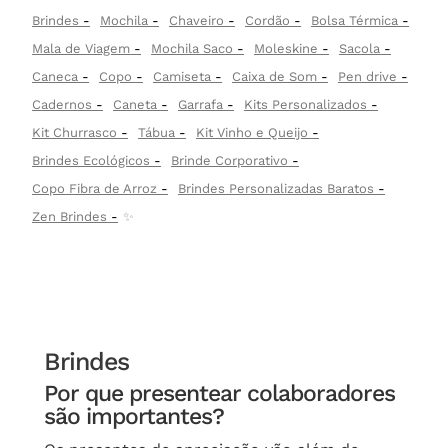
Brindes
Mochila
Chaveiro
Cordão
Bolsa Térmica
Mala de Viagem
Mochila Saco
Moleskine
Sacola
Caneca
Copo
Camiseta
Caixa de Som
Pen drive
Cadernos
Caneta
Garrafa
Kits Personalizados
Kit Churrasco
Tábua
Kit Vinho e Queijo
Brindes Ecológicos
Brinde Corporativo
Copo Fibra de Arroz
Brindes Personalizadas Baratos
Zen Brindes
✨
Brindes
Por que presentear colaboradores
são importantes?