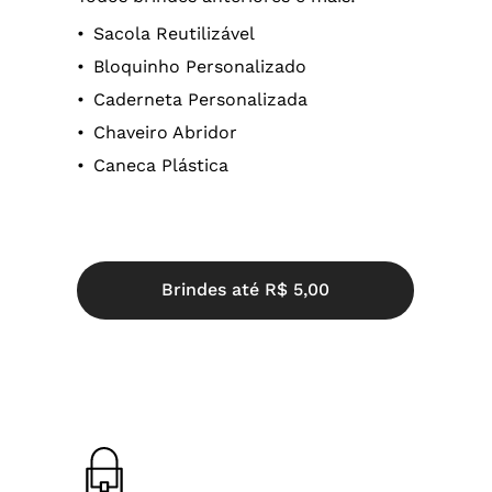
Sacola Reutilizável
Bloquinho Personalizado
Caderneta Personalizada
Chaveiro Abridor
Caneca Plástica
B
r
i
n
d
e
s
a
t
é
R
$
5
,
0
0