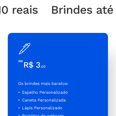
reais
Brindes até 10
Até
R$ 3
,00
Os brindes mais baratos:
Espelho Personalizado
Caneta Personalizada
Lápis Personalizado
Protetor de webcam