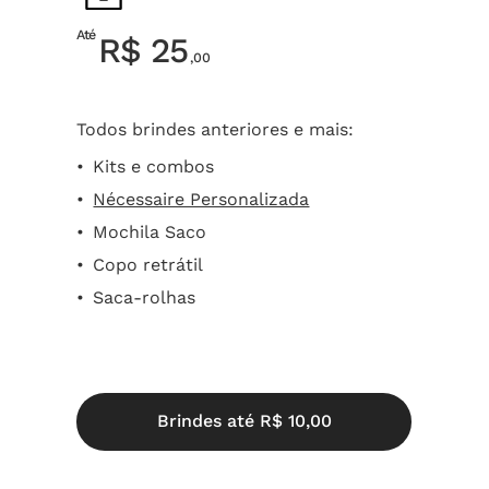
Até
R$ 25
,00
Todos brindes anteriores e mais:
Kits e combos
Nécessaire Personalizada
Mochila Saco
Copo retrátil
Saca-rolhas
B
r
i
n
d
e
s
a
t
é
R
$
1
0
,
0
0