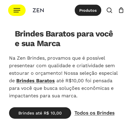
Ir
Menu
Produtos
para
procurar
Cotação
Close
Cart
o
conteúdo
Brindes Baratos para você
principal
e sua Marca
Na Zen Brindes, provamos que é possível
presentear com qualidade e criatividade sem
estourar o orçamento! Nossa seleção especial
de
Brindes Baratos
até R$10,00 foi pensada
para você que busca soluções econômicas e
impactantes para sua marca.
Todos os Brindes
B
r
i
n
d
e
s
a
t
é
R
$
1
0
,
0
0