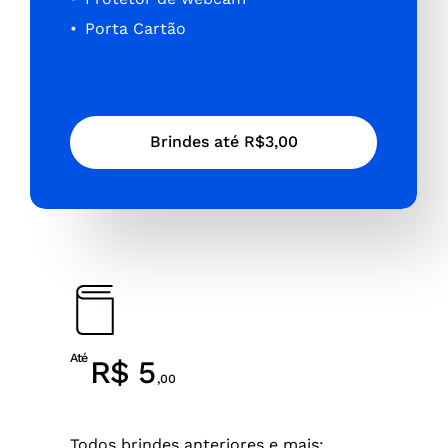
Porta Cartão
B
r
i
n
d
e
s
a
t
é
R
$
3
,
0
0
Até
R$ 5
,00
Todos brindes anteriores e mais: