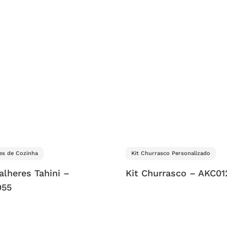
es de Cozinha
Kit Churrasco Personalizado
Talheres Tahini –
Kit Churrasco – AKC01
055