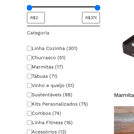
Categoria
Categoria
Linha Cozinha
(
301
)
Churrasco
(
51
)
Marmitas
(
17
)
Tábuas
(
71
)
Vinho e queijo
(
51
)
Sustentáveis
(
98
)
Marmit
Kits Personalizados
(
75
)
Combos
(
74
)
Linha Fitness
(
16
)
Acessórios
(
13
)