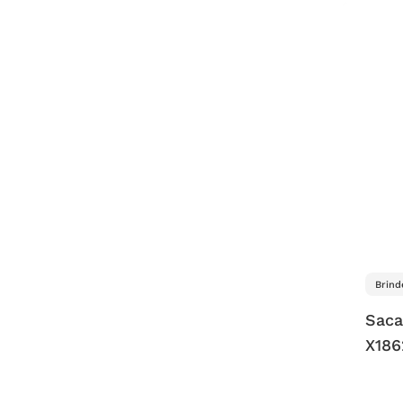
Brind
Saca
X186