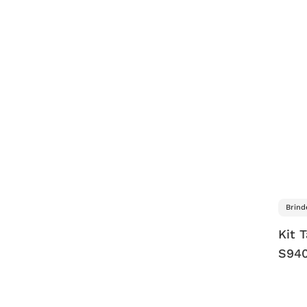
Brind
Kit 
S94