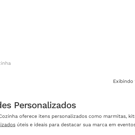
Cotação
echar.
zinha
Exibindo 
des Personalizados
Cozinha oferece itens personalizados como marmitas, kit
lizados
úteis e ideais para destacar sua marca em evento