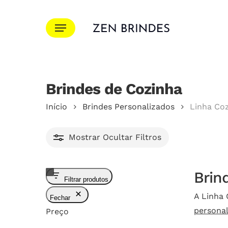
Ir
para
Menu
o
conteúdo
principal
Brindes de Cozinha
Pressione Enter para pesquisar ou ESC para f
Início
Brindes Personalizados
Linha Co
Mostrar
Ocultar
Filtros
Brin
Filtrar produtos
A Linha 
Fechar
persona
Preço