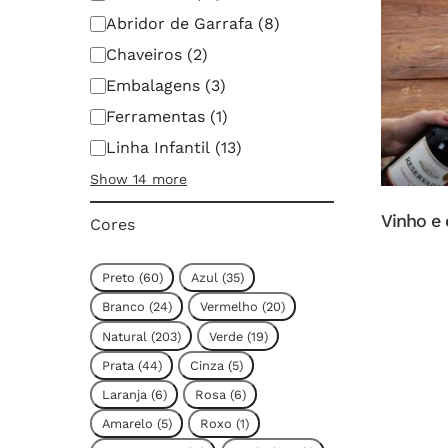
Abridor de Garrafa
(
8
)
Chaveiros
(
2
)
Embalagens
(
3
)
Ferramentas
(
1
)
Linha Infantil
(
13
)
Show 14 more
Vinho e 
Cores
Cor
Preto
(
60
)
Azul
(
35
)
Branco
(
24
)
Vermelho
(
20
)
Natural
(
203
)
Verde
(
19
)
Prata
(
44
)
Cinza
(
5
)
Laranja
(
6
)
Rosa
(
6
)
Amarelo
(
5
)
Roxo
(
1
)