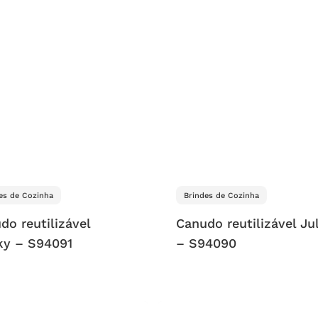
es de Cozinha
Brindes de Cozinha
do reutilizável
Canudo reutilizável Ju
ky – S94091
– S94090