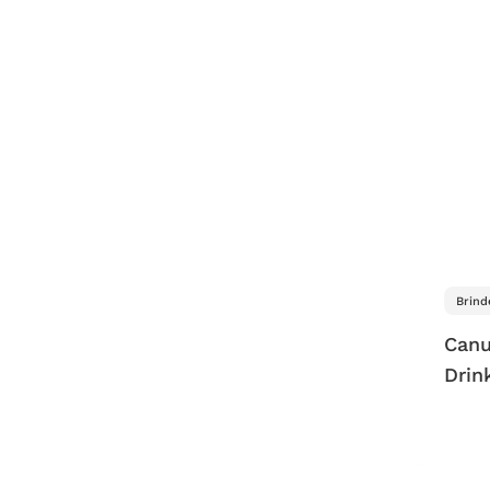
Brind
Canu
Drin