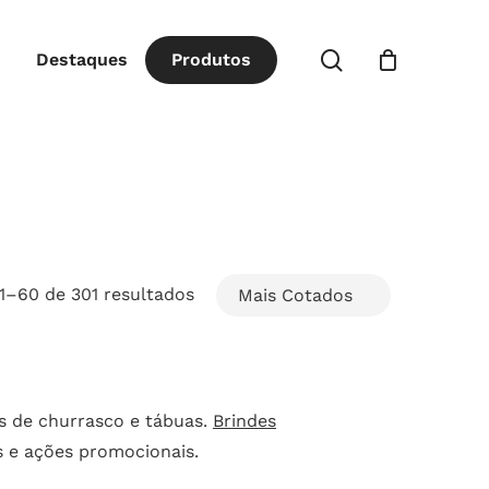
Close
procurar
Destaques
P
r
o
d
u
t
o
s
Cart
Classificado
1–60 de 301 resultados
por
popularidade
s de churrasco e tábuas.
Brindes
s e ações promocionais.