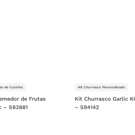
es de Cozinha
Kit Churrasco Personalizado
emedor de Frutas
Kit Churrasco Garlic K
ic – S93881
– S94142