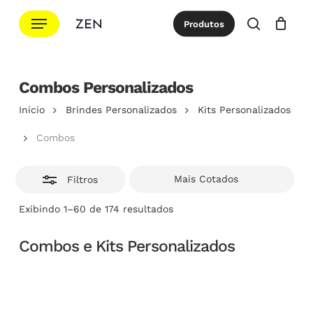
Ir
Menu
Produtos
para
Esconde
procurar
Cotação
Close
Cart
o
conteúdo
Combos Personalizados
principal
Início
Brindes Personalizados
Kits Personalizados
Combos
Filtros
Classificado
Exibindo 1–60 de 174 resultados
por
popularidade
Combos e Kits Personalizados