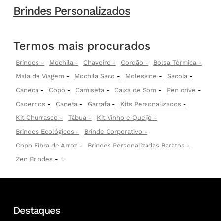
Brindes Personalizados
Termos mais procurados
Brindes
Mochila
Chaveiro
Cordão
Bolsa Térmica
Mala de Viagem
Mochila Saco
Moleskine
Sacola
Caneca
Copo
Camiseta
Caixa de Som
Pen drive
Cadernos
Caneta
Garrafa
Kits Personalizados
Kit Churrasco
Tábua
Kit Vinho e Queijo
Brindes Ecológicos
Brinde Corporativo
Copo Fibra de Arroz
Brindes Personalizadas Baratos
Zen Brindes
✨
Destaques