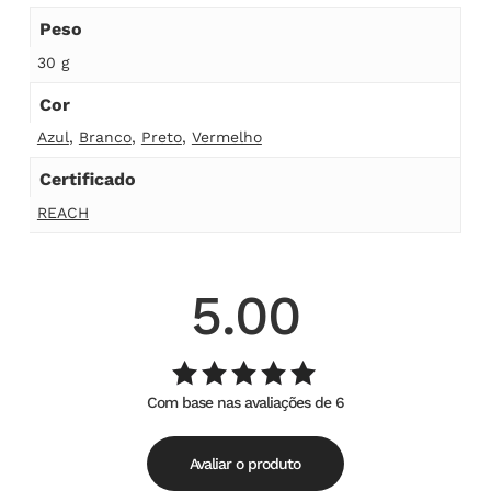
Peso
30 g
Cor
Azul
,
Branco
,
Preto
,
Vermelho
Certificado
REACH
5.00
Com base nas avaliações de 6
Avaliação
de
5.00
5
Avaliar o produto