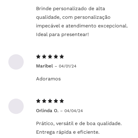
Brinde personalizado de alta
qualidade, com personalização
impecável e atendimento excepcional.
Ideal para presentear!
Avaliação
Maribel
–
04/01/24
5
de 5
Adoramos
Avaliação
Orlinda O.
–
04/04/24
5
de 5
Prático, versátil e de boa qualidade.
Entrega rápida e eficiente.