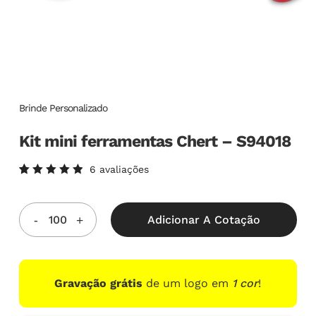
Brinde Personalizado
Kit mini ferramentas Chert – S94018
6
avaliações
Avaliado
6
como
5.00
de
5, com
Adicionar A Cotação
baseado
em
avaliações
de
clientes
Gravação grátis
de um logo em
1 cor
!