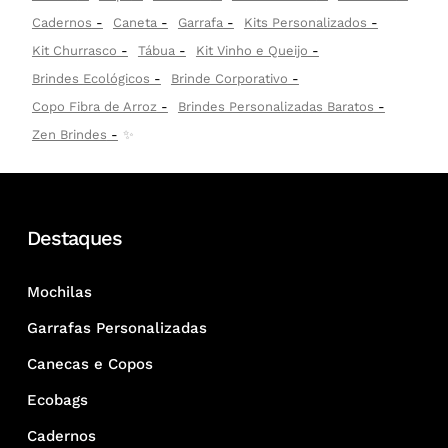
Cadernos
Caneta
Garrafa
Kits Personalizados
Kit Churrasco
Tábua
Kit Vinho e Queijo
Brindes Ecológicos
Brinde Corporativo
Copo Fibra de Arroz
Brindes Personalizadas Baratos
Zen Brindes
✨
Destaques
Mochilas
Garrafas Personalizadas
Canecas e Copos
Ecobags
Cadernos