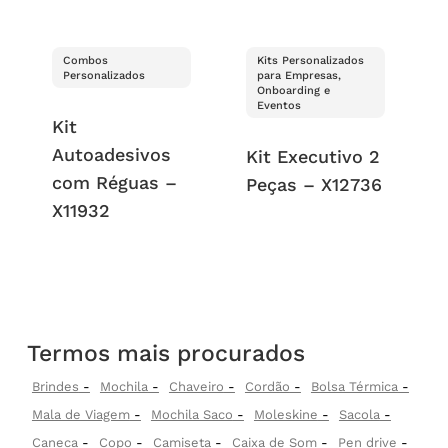
Combos
Kits Personalizados
Personalizados
para Empresas,
Onboarding e
Eventos
Kit
Autoadesivos
Kit Executivo 2
com Réguas –
Peças – X12736
X11932
Termos mais procurados
Brindes
Mochila
Chaveiro
Cordão
Bolsa Térmica
Mala de Viagem
Mochila Saco
Moleskine
Sacola
Caneca
Copo
Camiseta
Caixa de Som
Pen drive