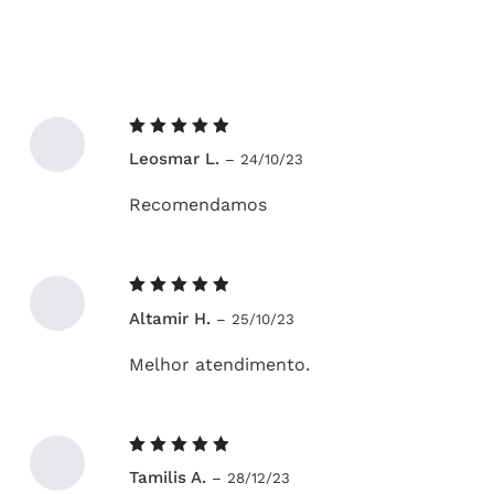
Avaliação
Leosmar L.
–
24/10/23
5
de 5
Recomendamos
Avaliação
Altamir H.
–
25/10/23
5
de 5
Melhor atendimento.
Avaliação
Tamilis A.
–
28/12/23
5
de 5