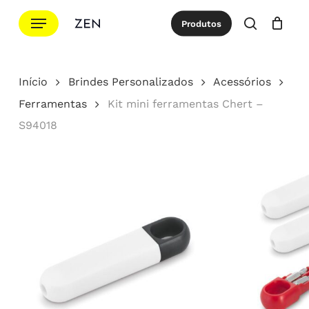
Ir
Menu
Produtos
para
procurar
Cotação
Close
Cart
o
conteúdo
Início
Brindes Personalizados
Acessórios
principal
Ferramentas
Kit mini ferramentas Chert –
S94018