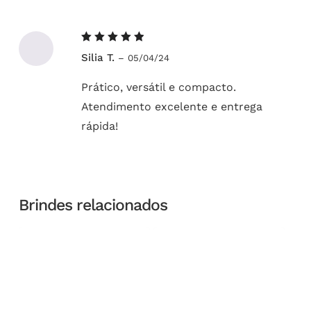
Avaliação
Silia T.
–
05/04/24
5
de 5
Prático, versátil e compacto.
Atendimento excelente e entrega
rápida!
Brindes relacionados