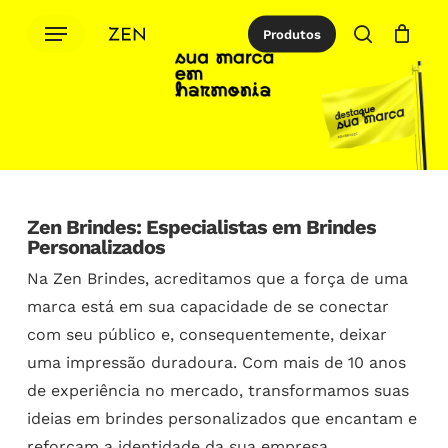
Ir
Menu
Produtos
para
procurar
Cotação
Close
Cart
o
conteúdo
principal
Zen Brindes: Especialistas em Brindes
Personalizados
Na Zen Brindes, acreditamos que a força de uma
marca está em sua capacidade de se conectar
com seu público e, consequentemente, deixar
uma impressão duradoura. Com mais de 10 anos
de experiência no mercado, transformamos suas
ideias em brindes personalizados que encantam e
reforçam a identidade da sua empresa.