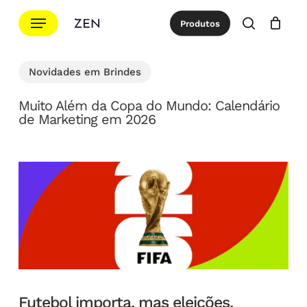
Ir
Menu
Produtos
para
procurar
Cotação
Close
Cart
o
conteúdo
Novidades em Brindes
principal
Muito Além da Copa do Mundo: Calendário
de Marketing em 2026
Futebol importa, mas eleições,