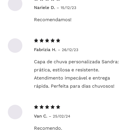
Avaliação
Nariele D.
–
15/12/23
5
de 5
Recomendamos!
Avaliação
Fabrizia H.
–
26/12/23
5
de 5
Capa de chuva personalizada Sandra:
prática, estilosa e resistente.
Atendimento impecável e entrega
rápida. Perfeita para dias chuvosos!
Avaliação
Van C.
–
25/02/24
5
de 5
Recomendo.