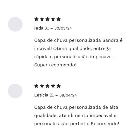
Avaliação
Ieda X.
–
30/03/24
5
de 5
Capa de chuva personalizada Sandra é
incrível! Ótima qualidade, entrega
rápida e personalização impecável.
Super recomendo!
Avaliação
Letícia Z.
–
08/04/24
5
de 5
Capa de chuva personalizada de alta
qualidade, atendimento impecável e
personalização perfeita. Recomendo!