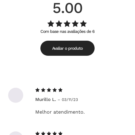
5.00
Com base nas avaliações de 6
Avaliação
de
5.00
5
Avaliar o produto
Avaliação
Murillo L.
–
03/11/23
5
de 5
Melhor atendimento.