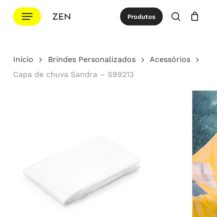
Ir
Menu
Produtos
para
procurar
Cotação
Close
Cart
o
conteúdo
Início
Brindes Personalizados
Acessórios
principal
Capa de chuva Sandra – S99213