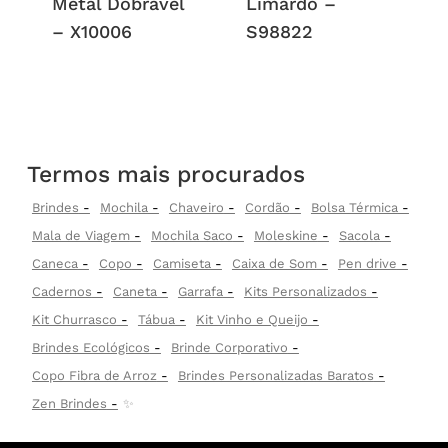
Metal Dobrável
Limardo –
– X10006
S98822
Termos mais procurados
Brindes
Mochila
Chaveiro
Cordão
Bolsa Térmica
Mala de Viagem
Mochila Saco
Moleskine
Sacola
Caneca
Copo
Camiseta
Caixa de Som
Pen drive
Cadernos
Caneta
Garrafa
Kits Personalizados
Kit Churrasco
Tábua
Kit Vinho e Queijo
Brindes Ecológicos
Brinde Corporativo
Copo Fibra de Arroz
Brindes Personalizadas Baratos
Zen Brindes
✨