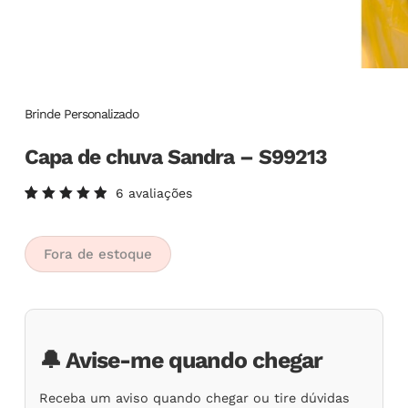
Brinde Personalizado
Capa de chuva Sandra – S99213
6
avaliações
Avaliado
6
como
5.00
de
5, com
Fora de estoque
baseado
em
avaliações
de
clientes
🔔 Avise-me quando chegar
Receba um aviso quando chegar ou tire dúvidas