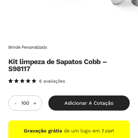
Brinde Personalizado
Kit limpeza de Sapatos Cobb –
S98117
6
avaliações
Avaliado
6
como
5.00
de
5, com
Adicionar A Cotação
baseado
em
avaliações
de
clientes
Gravação grátis
de um logo em
1 cor
!