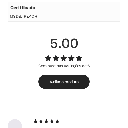
Certificado
MSDS, REACH
5.00
Com base nas avaliações de 6
Avaliação
de
5.00
5
Avaliar o produto
Avaliação