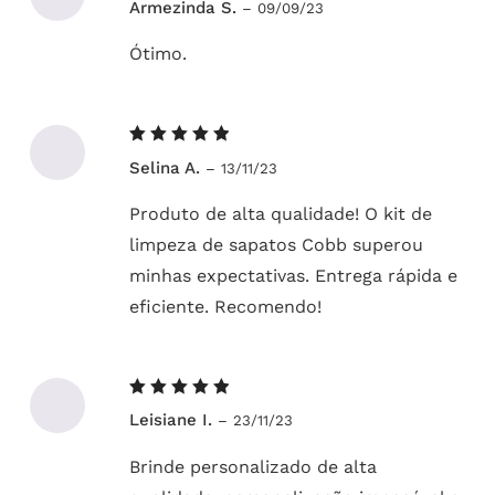
Armezinda S.
–
09/09/23
5
de 5
Ótimo.
Avaliação
Selina A.
–
13/11/23
5
de 5
Produto de alta qualidade! O kit de
limpeza de sapatos Cobb superou
minhas expectativas. Entrega rápida e
eficiente. Recomendo!
Avaliação
Leisiane I.
–
23/11/23
5
de 5
Brinde personalizado de alta