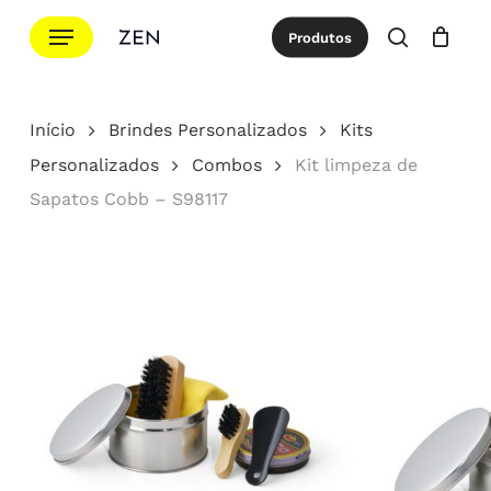
Ir
Menu
Produtos
para
procurar
Cotação
Close
Cart
o
conteúdo
Início
Brindes Personalizados
Kits
principal
Personalizados
Combos
Kit limpeza de
Sapatos Cobb – S98117