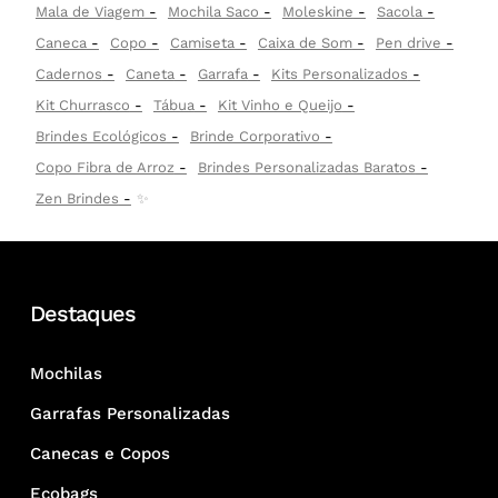
Mala de Viagem
Mochila Saco
Moleskine
Sacola
Caneca
Copo
Camiseta
Caixa de Som
Pen drive
Cadernos
Caneta
Garrafa
Kits Personalizados
Kit Churrasco
Tábua
Kit Vinho e Queijo
Brindes Ecológicos
Brinde Corporativo
Copo Fibra de Arroz
Brindes Personalizadas Baratos
Zen Brindes
✨
Destaques
Mochilas
Garrafas Personalizadas
Canecas e Copos
Ecobags