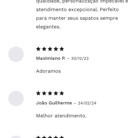
qualidade, personalização impecável e
atendimento excepcional. Perfeito
para manter seus sapatos sempre
elegantes.
Avaliação
Maximiano P.
–
30/12/23
5
de 5
Adoramos
Avaliação
João Guilherme
–
24/02/24
5
de 5
Melhor atendimento.