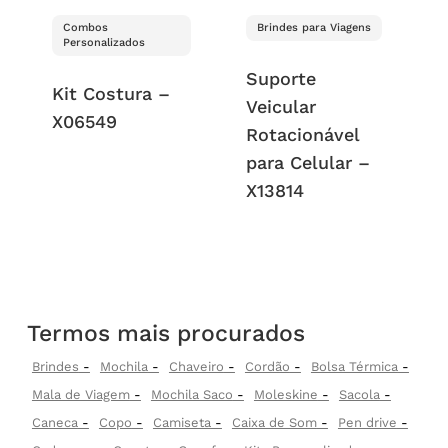
Combos
Brindes para Viagens
Personalizados
Suporte
Kit Costura –
Veicular
X06549
Rotacionável
para Celular –
X13814
Termos mais procurados
Brindes
Mochila
Chaveiro
Cordão
Bolsa Térmica
Mala de Viagem
Mochila Saco
Moleskine
Sacola
Caneca
Copo
Camiseta
Caixa de Som
Pen drive