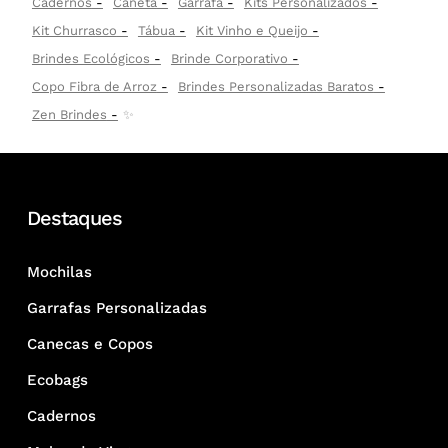
Cadernos
Caneta
Garrafa
Kits Personalizados
Kit Churrasco
Tábua
Kit Vinho e Queijo
Brindes Ecológicos
Brinde Corporativo
Copo Fibra de Arroz
Brindes Personalizadas Baratos
Zen Brindes
✨
Destaques
Mochilas
Garrafas Personalizadas
Canecas e Copos
Ecobags
Cadernos