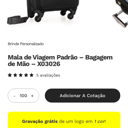
Brinde Personalizado
Mala de Viagem Padrão – Bagagem
de Mão – X03026
5
avaliações
Avaliado
5
como
5.00
de
5, com
Adicionar A Cotação
baseado
em
avaliações
de
clientes
Gravação grátis
de um logo em
1 cor
!