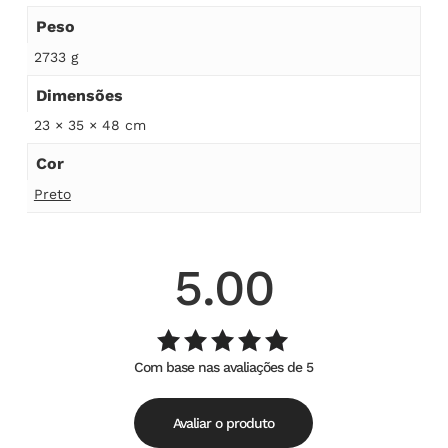
Peso
2733 g
Dimensões
23 × 35 × 48 cm
Cor
Preto
5.00
Com base nas avaliações de 5
Avaliação
de
5.00
5
Avaliar o produto