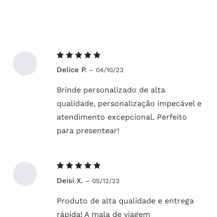
Avaliação
Delice P.
–
04/10/23
5
de 5
Brinde personalizado de alta
qualidade, personalização impecável e
atendimento excepcional. Perfeito
para presentear!
Avaliação
Deisi X.
–
05/12/23
5
de 5
Produto de alta qualidade e entrega
rápida! A mala de viagem