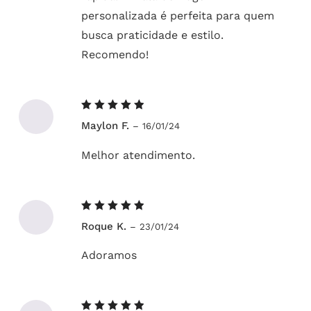
personalizada é perfeita para quem
busca praticidade e estilo.
Recomendo!
Avaliação
Maylon F.
–
16/01/24
5
de 5
Melhor atendimento.
Avaliação
Roque K.
–
23/01/24
5
de 5
Adoramos