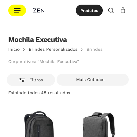
Ir
Menu
Produtos
para
Esconde
procurar
Cotação
Close
Cart
o
conteúdo
principal
Mochila Executiva
Início
Brindes Personalizados
Brindes
Corporativos: “Mochila Executiva”
Filtros
Classificado
Exibindo todos 48 resultados
por
popularidade