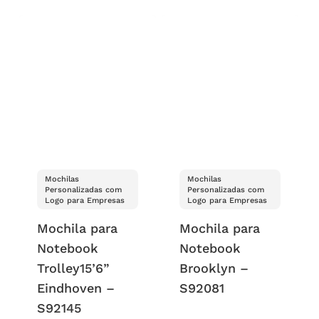
Mochilas
Mochilas
Personalizadas com
Personalizadas com
Logo para Empresas
Logo para Empresas
Mochila para
Mochila para
Notebook
Notebook
Trolley15’6”
Brooklyn –
Eindhoven –
S92081
S92145