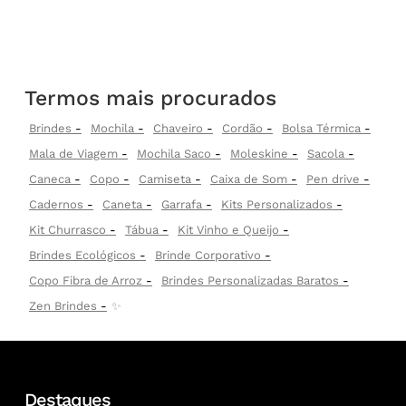
Termos mais procurados
Brindes
Mochila
Chaveiro
Cordão
Bolsa Térmica
Mala de Viagem
Mochila Saco
Moleskine
Sacola
Caneca
Copo
Camiseta
Caixa de Som
Pen drive
Cadernos
Caneta
Garrafa
Kits Personalizados
Kit Churrasco
Tábua
Kit Vinho e Queijo
Brindes Ecológicos
Brinde Corporativo
Copo Fibra de Arroz
Brindes Personalizadas Baratos
Zen Brindes
✨
Destaques