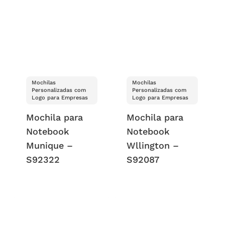
Mochilas
Mochilas
Personalizadas com
Personalizadas com
Logo para Empresas
Logo para Empresas
Mochila para
Mochila para
Notebook
Notebook
Munique –
Wllington –
S92322
S92087