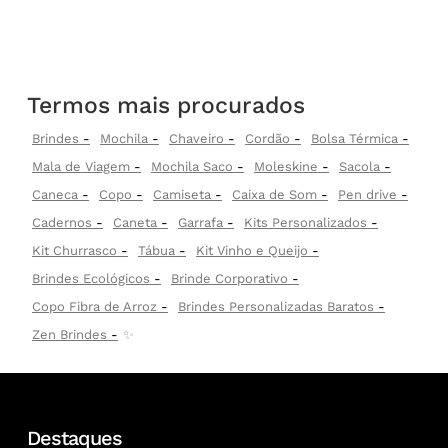
Termos mais procurados
Brindes
Mochila
Chaveiro
Cordão
Bolsa Térmica
Mala de Viagem
Mochila Saco
Moleskine
Sacola
Caneca
Copo
Camiseta
Caixa de Som
Pen drive
Cadernos
Caneta
Garrafa
Kits Personalizados
Kit Churrasco
Tábua
Kit Vinho e Queijo
Brindes Ecológicos
Brinde Corporativo
Copo Fibra de Arroz
Brindes Personalizadas Baratos
Zen Brindes
✨
Destaques