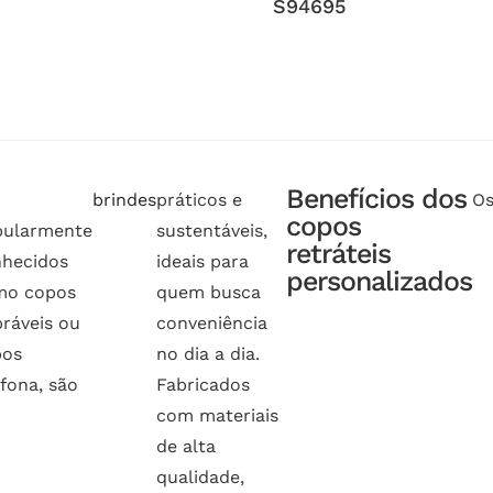
S94695
Benefícios dos
brindes
práticos e
O
copos
pularmente
sustentáveis,
retráteis
hecidos
ideais para
personalizados
mo copos
quem busca
ráveis ou
conveniência
pos
no dia a dia.
fona, são
Fabricados
com materiais
de alta
qualidade,