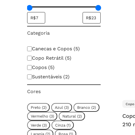
Categoria
Categoria
Canecas e Copos
(
5
)
Copo Retrátil
(
5
)
Copos
(
5
)
Sustentáveis
(
2
)
Cores
Copo 
Cor
Preto
(
2
)
Azul
(
3
)
Branco
(
2
)
Copo
Vermelho
(
3
)
Natural
(
2
)
210 
Verde
(
3
)
Cinza
(
1
)
Laranja
(
2
)
Rosa
(
1
)