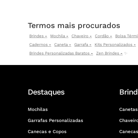
Termos mais procurados
Brindes
Mochila
Chaveiro
Cordão
Bolsa Térmi
Cadernos
Caneta
Garrafa
Kits Personalizados
Brindes Personalizadas Baratos
Zen Brindes
✨
Destaques
Brind
Mochilas
Canetas
Garrafas Personalizadas
Chaveir
Canecas e Copos
Caneca