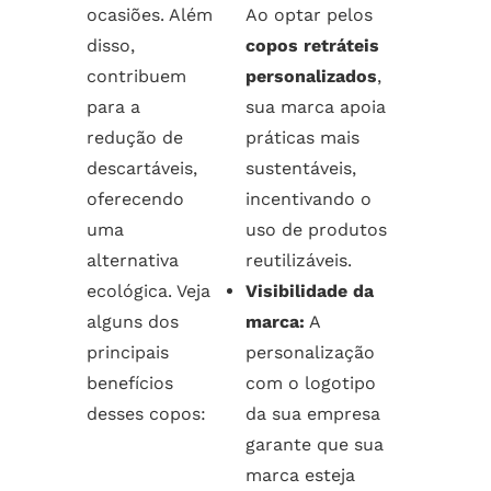
ocasiões. Além
Ao optar pelos
disso,
copos retráteis
contribuem
personalizados
,
para a
sua marca apoia
redução de
práticas mais
descartáveis,
sustentáveis,
oferecendo
incentivando o
uma
uso de produtos
alternativa
reutilizáveis.
ecológica. Veja
Visibilidade da
alguns dos
marca:
A
principais
personalização
benefícios
com o logotipo
desses copos:
da sua empresa
garante que sua
marca esteja