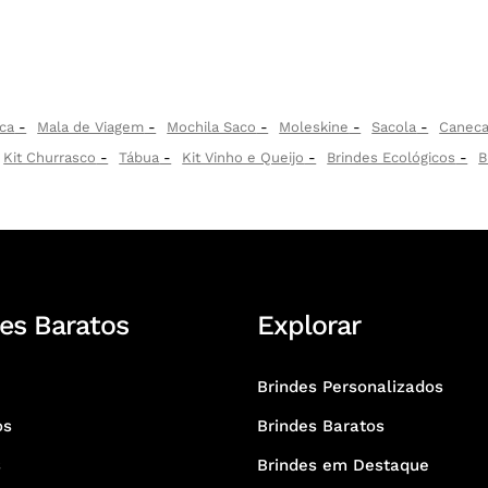
ca
Mala de Viagem
Mochila Saco
Moleskine
Sacola
Canec
Kit Churrasco
Tábua
Kit Vinho e Queijo
Brindes Ecológicos
B
es Baratos
Explorar
Brindes Personalizados
os
Brindes Baratos
s
Brindes em Destaque