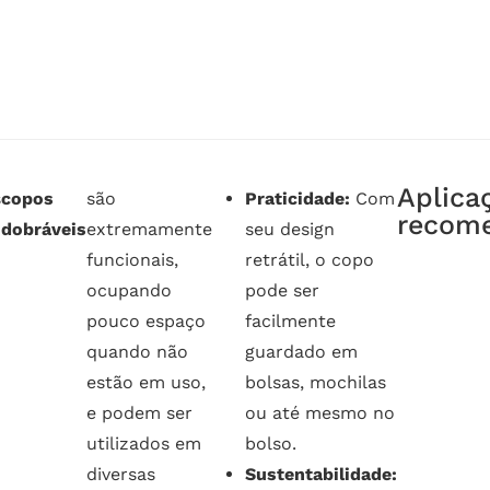
Aplica
s
copos
são
Praticidade:
Com
recom
dobráveis
extremamente
seu design
funcionais,
retrátil, o copo
ocupando
pode ser
pouco espaço
facilmente
quando não
guardado em
estão em uso,
bolsas, mochilas
e podem ser
ou até mesmo no
utilizados em
bolso.
diversas
Sustentabilidade: