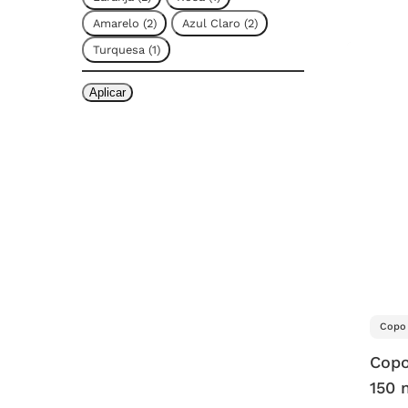
Amarelo
(
2
)
Azul Claro
(
2
)
Turquesa
(
1
)
Aplicar
Copo 
Copo
150 