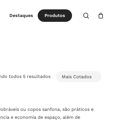
Close
procurar
Destaques
P
r
o
d
u
t
o
s
Cart
Classificado
ndo todos 5 resultados
por
popularidade
bráveis ou copos sanfona, são práticos e
iência e economia de espaço, além de