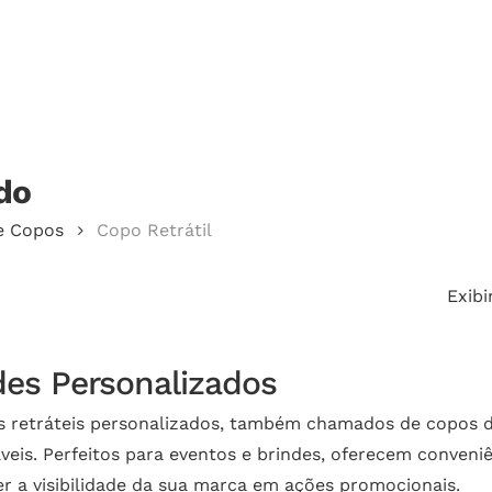
Cotação
do
echar.
e Copos
Copo Retrátil
Exibi
des Personalizados
 retráteis personalizados, também chamados de copos do
veis. Perfeitos para eventos e brindes, oferecem conven
er a visibilidade da sua marca em ações promocionais.