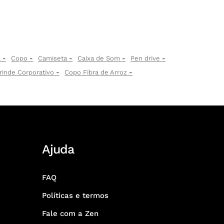
a
Copo
Camiseta
Caixa de Som
Pen drive
rinde Corporativo
Copo Fibra de Arroz
Ajuda
FAQ
Políticas e termos
Fale com a Zen