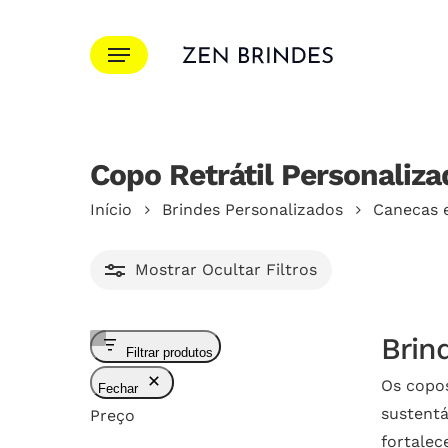
Ir
para
Menu
o
conteúdo
principal
Copo Retrátil Personaliza
Pressione Enter para pesquisar ou ESC para f
Início
Brindes Personalizados
Canecas 
Mostrar
Ocultar
Filtros
Brin
Filtrar produtos
Os copos
Fechar
sustentá
Preço
fortalec