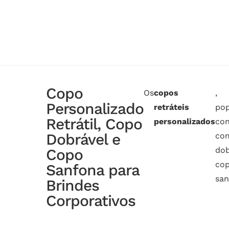
Copo
Os
copos
,
Personalizado
retráteis
po
Retrátil, Copo
personalizados
con
Dobrável e
co
dob
Copo
co
Sanfona para
san
Brindes
Corporativos