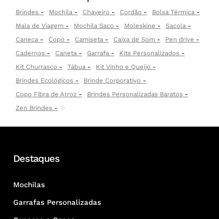
Brindes
Mochila
Chaveiro
Cordão
Bolsa Térmica
Mala de Viagem
Mochila Saco
Moleskine
Sacola
Caneca
Copo
Camiseta
Caixa de Som
Pen drive
Cadernos
Caneta
Garrafa
Kits Personalizados
Kit Churrasco
Tábua
Kit Vinho e Queijo
Brindes Ecológicos
Brinde Corporativo
Copo Fibra de Arroz
Brindes Personalizadas Baratos
Zen Brindes
✨
Destaques
Mochilas
Garrafas Personalizadas