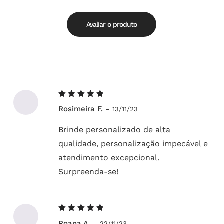
de
5.00
5
Avaliar o produto
Avaliação
Rosimeira F.
–
13/11/23
5
de 5
Brinde personalizado de alta
qualidade, personalização impecável e
atendimento excepcional.
Surpreenda-se!
Avaliação
Roana A.
–
22/11/23