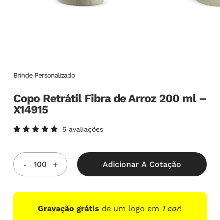
Brinde Personalizado
Copo Retrátil Fibra de Arroz 200 ml –
X14915
5
avaliações
Avaliado
5
como
5.00
de
5, com
Adicionar A Cotação
baseado
em
avaliações
de
clientes
Gravação grátis
de um logo em
1 cor
!