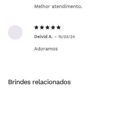
Melhor atendimento.
Avaliação
Deivid A.
–
15/03/24
5
de 5
Adoramos
Brindes relacionados