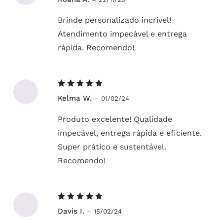
5
de 5
Brinde personalizado incrível!
Atendimento impecável e entrega
rápida. Recomendo!
Avaliação
Kelma W.
–
01/02/24
5
de 5
Produto excelente! Qualidade
impecável, entrega rápida e eficiente.
Super prático e sustentável.
Recomendo!
Avaliação
Davis I.
–
15/02/24
5
de 5