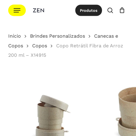
Ir
Menu
Produtos
para
procurar
Cotação
Close
Cart
o
conteúdo
Início
Brindes Personalizados
Canecas e
principal
Copos
Copos
Copo Retrátil Fibra de Arroz
200 ml – X14915