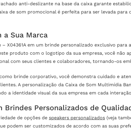
chado anti-deslizante na base da caixa garante estabili
caixa de som promocional é perfeita para ser levada par
m a Sua Marca
 – X04361A em um brinde personalizado exclusivo para 
r este produto com o logotipo da sua empresa, você não 
al com seus clientes e colaboradores, tornando-os em
 como brinde corporativo, você demonstra cuidado e ate
ientes. A personalização da Caixa de Som Multimídia Ba
do a identidade visual da sua empresa em cada interação
 Brindes Personalizados de Qualida
riedade de opções de
speakers personalizados
(veja tam
e podem ser customizados de acordo com as suas prefer