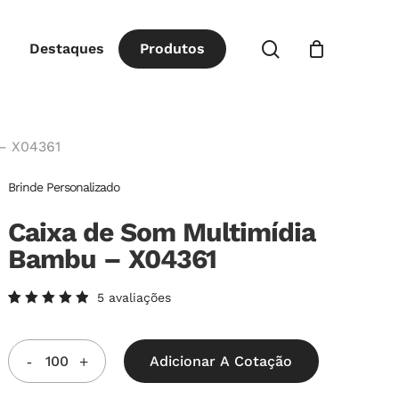
Close
procurar
Destaques
P
r
o
d
u
t
o
s
Cart
– X04361
Brinde Personalizado
Caixa de Som Multimídia
Bambu – X04361
5
avaliações
Avaliado
5
como
5.00
de
5, com
Adicionar A Cotação
baseado
em
avaliações