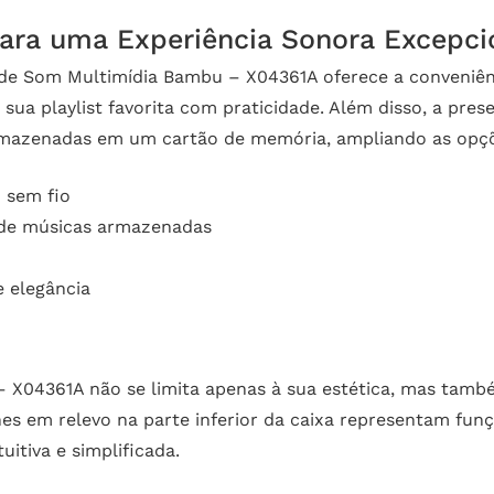
ara uma Experiência Sonora Excepci
 de Som Multimídia Bambu – X04361A oferece a conveniên
 sua playlist favorita com praticidade. Além disso, a pre
armazenadas em um cartão de memória, ampliando as opçõ
 sem fio
 de músicas armazenadas
 elegância
 X04361A não se limita apenas à sua estética, mas tamb
hes em relevo na parte inferior da caixa representam fu
itiva e simplificada.