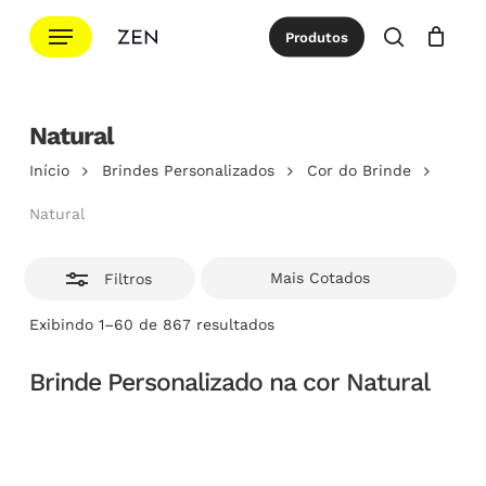
Ir
Menu
Produtos
para
Esconde
procurar
Cotação
Close
Cart
o
conteúdo
Natural
principal
Início
Brindes Personalizados
Cor do Brinde
Natural
Filtros
Classificado
Exibindo 1–60 de 867 resultados
por
popularidade
Brinde Personalizado na cor Natural