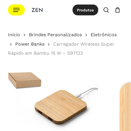
Ir
Menu
Produtos
para
procurar
Cotação
Close
Cart
o
conteúdo
Início
Brindes Personalizados
Eletrônicos
principal
Power Banks
Carregador Wireless Super
Rápido em Bambu 15 W – S97123