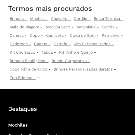
Termos mais procurados
Brindes
Mochila
Chaveiro
Cordão
Bolsa Térmica
Mala de Viagem
Mochila Saco
Moleskine
Sacola
Caneca
Copo
Camiseta
Caixa de Som
Pen drive
Cadernos
Caneta
Garrafa
Kits Personalizados
Kit Churrasco
Tábua
Kit Vinho e Queijo
Brindes Ecológicos
Brinde Corporativo
Copo Fibra de Arroz
Brindes Personalizadas Baratos
Zen Brindes
✨
Destaques
Mochilas