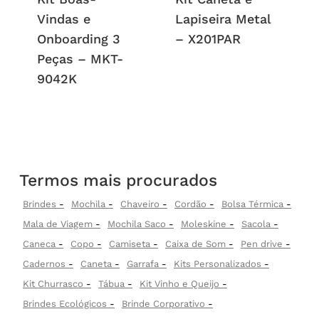
Vindas e
Lapiseira Metal
Onboarding 3
– X201PAR
Peças – MKT-
9042K
Termos mais procurados
Brindes
Mochila
Chaveiro
Cordão
Bolsa Térmica
Mala de Viagem
Mochila Saco
Moleskine
Sacola
Caneca
Copo
Camiseta
Caixa de Som
Pen drive
Cadernos
Caneta
Garrafa
Kits Personalizados
Kit Churrasco
Tábua
Kit Vinho e Queijo
Brindes Ecológicos
Brinde Corporativo