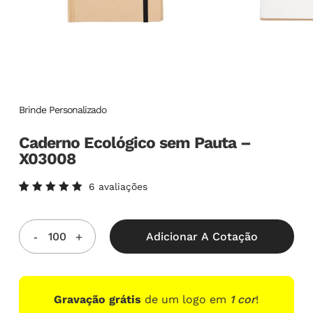
Brinde Personalizado
Caderno Ecológico sem Pauta –
X03008
6
avaliações
Avaliado
6
como
5.00
de
5, com
Adicionar A Cotação
baseado
em
avaliações
de
clientes
Gravação grátis
de um logo em
1 cor
!