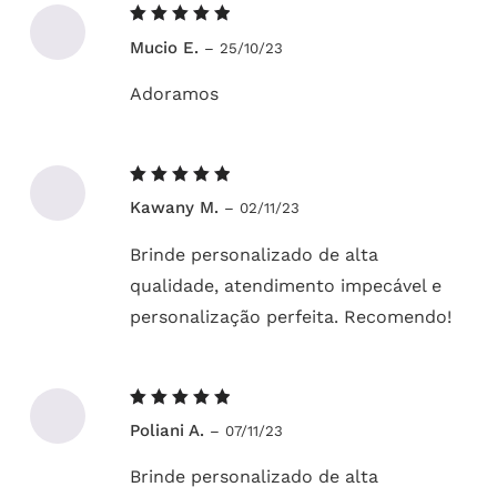
Avaliação
Mucio E.
–
25/10/23
5
de 5
Adoramos
Avaliação
Kawany M.
–
02/11/23
5
de 5
Brinde personalizado de alta
qualidade, atendimento impecável e
personalização perfeita. Recomendo!
Avaliação
Poliani A.
–
07/11/23
5
de 5
Brinde personalizado de alta