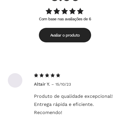
Com base nas avaliações de 6
Avaliação
de
5.00
5
Avaliar o produto
Avaliação
Altair Y.
–
15/10/23
5
de 5
Produto de qualidade excepcional!
Entrega rápida e eficiente.
Recomendo!