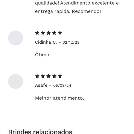
qualidade! Atendimento excelente e
entrega rápida. Recomendo!
Avaliação
Cidinha C.
–
02/12/23
5
de 5
Ótimo.
Avaliação
Asafe
–
05/03/24
5
de 5
Melhor atendimento.
Brindes relacionados