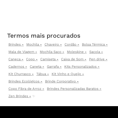
Termos mais procurados
Brindes
Mochila
Chaveiro
Cordão
Bolsa Térmica
Mala de Viagem
Mochila Saco
Moleskine
Sacola
Caneca
Copo
Camiseta
Caixa de Som
Pen drive
Cadernos
Caneta
Garrafa
Kits Personalizados
Kit Churrasco
Tábua
Kit Vinho e Queijo
Brindes Ecológicos
Brinde Corporativo
Copo Fibra de Arroz
Brindes Personalizadas Baratos
Zen Brindes
✨