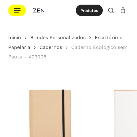
Ir
Menu
Produtos
para
procurar
Cotação
Close
Cart
o
conteúdo
Início
Brindes Personalizados
Escritório e
principal
Papelaria
Cadernos
Caderno Ecológico sem
Pauta – X03008