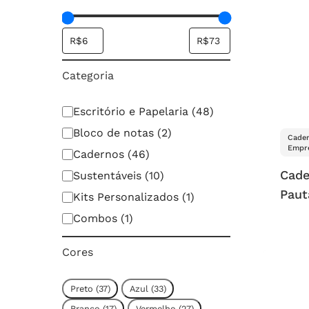
Categoria
Categoria
Escritório e Papelaria
(
48
)
Bloco de notas
(
2
)
Cader
Empre
Cadernos
(
46
)
Cade
Sustentáveis
(
10
)
Paut
Kits Personalizados
(
1
)
Combos
(
1
)
Cores
Cor
Preto
(
37
)
Azul
(
33
)
Branco
(
17
)
Vermelho
(
27
)