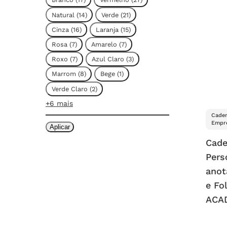
Natural
(
14
)
Verde
(
21
)
Cinza
(
16
)
Laranja
(
15
)
Rosa
(
7
)
Amarelo
(
7
)
Roxo
(
7
)
Azul Claro
(
3
)
Marrom
(
8
)
Bege
(
1
)
Verde Claro
(
2
)
+6 mais
Cader
Empre
Aplicar
Cade
Pers
anot
e Fo
ACA