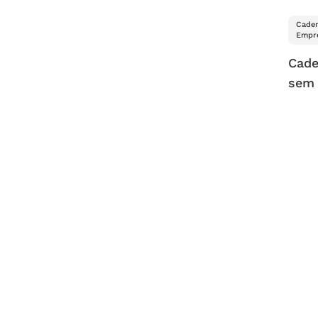
Cader
Empre
Cade
sem 