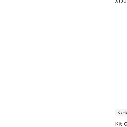
X130
Comb
Kit 