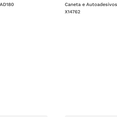
CAD180
Caneta e Autoadesivo
X14762