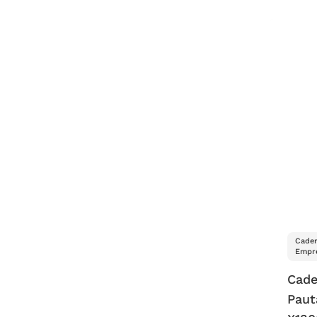
Cader
Empre
Cade
Paut