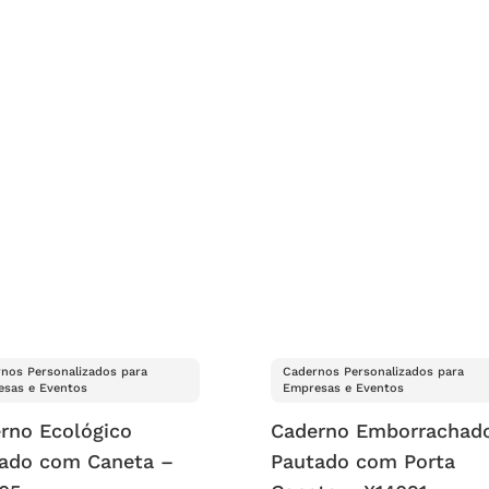
nos Personalizados para
Cadernos Personalizados para
sas e Eventos
Empresas e Eventos
rno Ecológico
Caderno Emborrachad
ado com Caneta –
Pautado com Porta