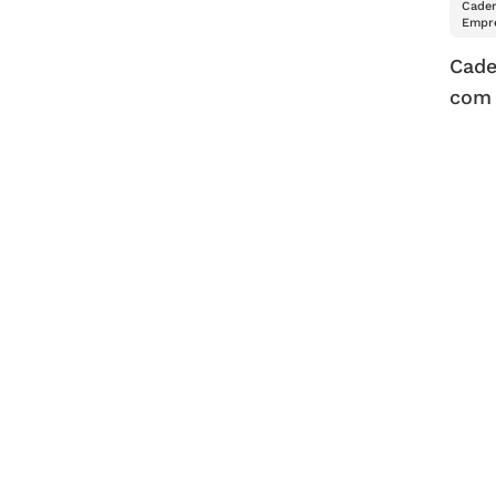
Cader
Empre
Cade
com 