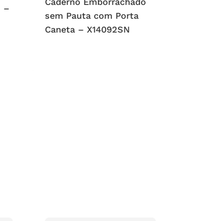
Caderno Emborrachado
s –
sem Pauta com Porta
Caneta – X14092SN