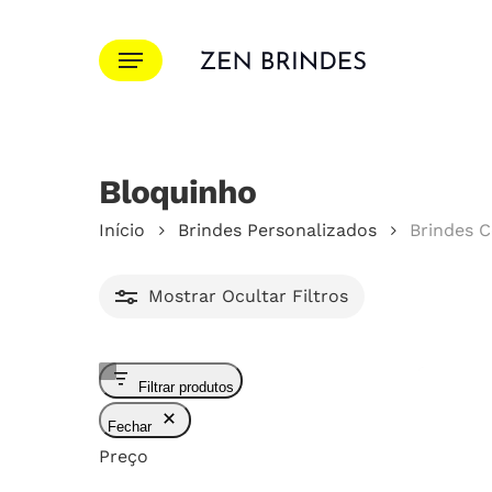
Ir
para
Menu
o
conteúdo
principal
Bloquinho
Pressione Enter para pesquisar ou ESC para f
Início
Brindes Personalizados
Brindes C
Mostrar
Ocultar
Filtros
Filtrar produtos
Fechar
Preço