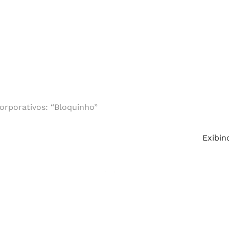
Cotação
echar.
orporativos: “Bloquinho”
Exibin