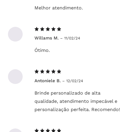
Melhor atendimento.
Avaliação
Willams M.
–
11/02/24
5
de 5
Ótimo.
Avaliação
Antoniele B.
–
12/02/24
5
de 5
Brinde personalizado de alta
qualidade, atendimento impecável e
personalização perfeita. Recomendo!