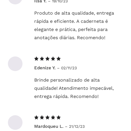
Ilsa Y.
–
19/10/23
5
de 5
Produto de alta qualidade, entrega
rápida e eficiente. A caderneta é
elegante e prática, perfeita para
anotações diárias. Recomendo!
Avaliação
Edenize Y.
–
02/11/23
5
de 5
Brinde personalizado de alta
qualidade! Atendimento impecável,
entrega rápida. Recomendo!
Avaliação
Mardoqueu L.
–
21/12/23
5
de 5