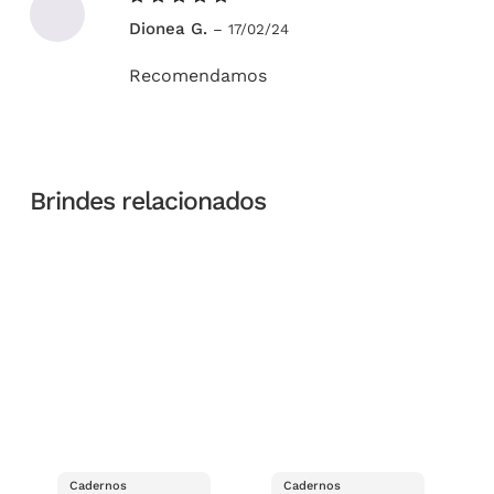
Avaliação
Dionea G.
–
17/02/24
5
de 5
Recomendamos
Brindes relacionados
Cadernos
Cadernos