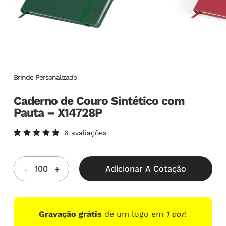
Brinde Personalizado
Caderno de Couro Sintético com
Pauta – X14728P
6
avaliações
Avaliado
6
como
5.00
de
5, com
Adicionar A Cotação
baseado
em
avaliações
de
clientes
Gravação grátis
de um logo em
1 cor
!