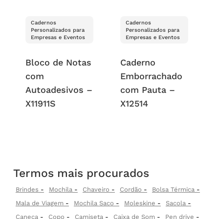
Cadernos
Cadernos
Personalizados para
Personalizados para
Empresas e Eventos
Empresas e Eventos
Bloco de Notas
Caderno
com
Emborrachado
Autoadesivos –
com Pauta –
X11911S
X12514
Termos mais procurados
Brindes
Mochila
Chaveiro
Cordão
Bolsa Térmica
Mala de Viagem
Mochila Saco
Moleskine
Sacola
Caneca
Copo
Camiseta
Caixa de Som
Pen drive