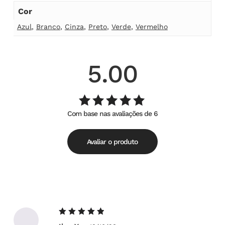
Cor
Azul
,
Branco
,
Cinza
,
Preto
,
Verde
,
Vermelho
5.00
Com base nas avaliações de 6
Avaliação
de
5.00
5
Avaliar o produto
Avaliação