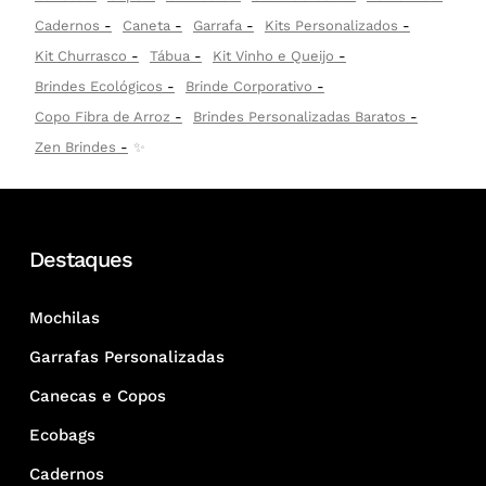
Cadernos
Caneta
Garrafa
Kits Personalizados
Kit Churrasco
Tábua
Kit Vinho e Queijo
Brindes Ecológicos
Brinde Corporativo
Copo Fibra de Arroz
Brindes Personalizadas Baratos
Zen Brindes
✨
Destaques
Mochilas
Garrafas Personalizadas
Canecas e Copos
Ecobags
Cadernos