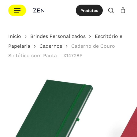
Ir
Menu
Produtos
para
procurar
Cotação
Close
Cart
o
conteúdo
Início
Brindes Personalizados
Escritório e
principal
Papelaria
Cadernos
Caderno de Couro
Sintético com Pauta – X14728P