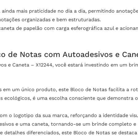
ainda mais praticidade no dia a dia, permitindo anotações
notações organizadas e bem estruturadas.
eta de papelão com carga esferográfica azul e acionam
oco de Notas com Autoadesivos e Can
os e Caneta – X12244, você estará investindo em um brind
em um único produto, este Bloco de Notas facilita a roti
s ecológicos, é uma escolha consciente que demonstra
m o logotipo da sua marca, reforçando a identidade visu
esivos e uma caneta, tornando-se um brinde completo e út
etalhes diferenciados, este Bloco de Notas se destaca pe