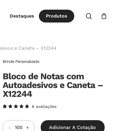
Close
procurar
Destaques
P
r
o
d
u
t
o
s
Cart
sivos e Caneta – X12244
Brinde Personalizado
Bloco de Notas com
Autoadesivos e Caneta –
X12244
6
avaliações
Avaliado
6
como
5.00
de
5, com
Adicionar A Cotação
baseado