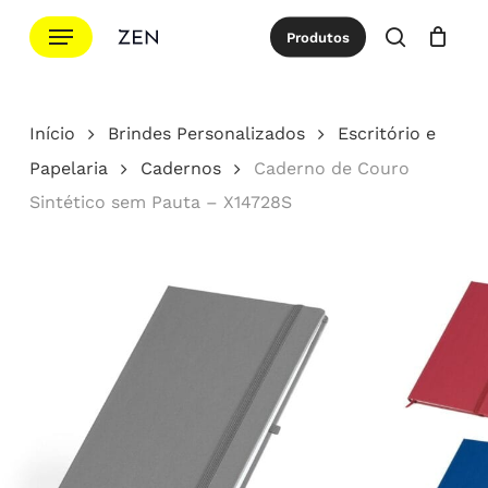
Ir
Menu
Produtos
para
procurar
Cotação
Close
Cart
o
conteúdo
Início
Brindes Personalizados
Escritório e
principal
Papelaria
Cadernos
Caderno de Couro
Sintético sem Pauta – X14728S