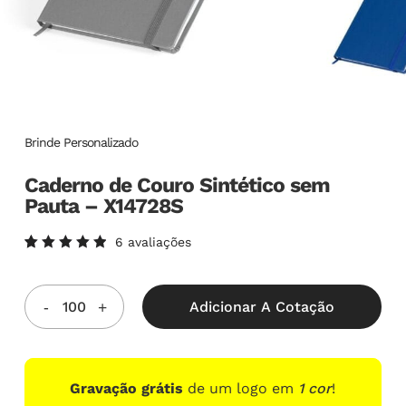
Brinde Personalizado
Caderno de Couro Sintético sem
Pauta – X14728S
6
avaliações
Avaliado
6
como
5.00
de
5, com
Adicionar A Cotação
baseado
em
avaliações
de
clientes
Gravação grátis
de um logo em
1 cor
!