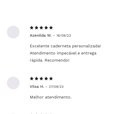
Avaliação
Azenilda W.
–
16/09/23
5
de 5
Excelente caderneta personalizada!
Atendimento impecável e entrega
rápida. Recomendo!
Avaliação
Vilsa H.
–
27/09/23
5
de 5
Melhor atendimento.