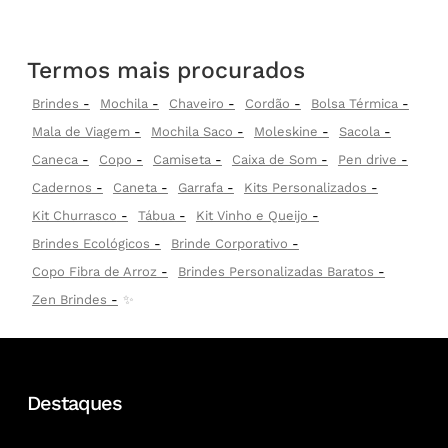
Termos mais procurados
Brindes
Mochila
Chaveiro
Cordão
Bolsa Térmica
Mala de Viagem
Mochila Saco
Moleskine
Sacola
Caneca
Copo
Camiseta
Caixa de Som
Pen drive
Cadernos
Caneta
Garrafa
Kits Personalizados
Kit Churrasco
Tábua
Kit Vinho e Queijo
Brindes Ecológicos
Brinde Corporativo
Copo Fibra de Arroz
Brindes Personalizadas Baratos
Zen Brindes
✨
Destaques