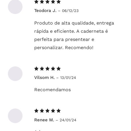
Avaliação
Teodora J.
–
06/12/23
5
de 5
Produto de alta qualidade, entrega
rápida e eficiente. A caderneta é
perfeita para presentear e
personalizar. Recomendo!
Avaliação
Vilsom H.
–
13/01/24
5
de 5
Recomendamos
Avaliação
Renee M.
–
24/01/24
5
de 5