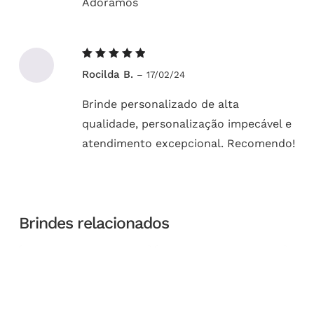
Adoramos
Avaliação
Rocilda B.
–
17/02/24
5
de 5
Brinde personalizado de alta
qualidade, personalização impecável e
atendimento excepcional. Recomendo!
Brindes relacionados