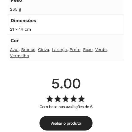
Peso
265 g
Dimensões
21 × 14 cm
Cor
Azul
,
Branco
,
Cinza
,
Laranja
,
Preto
,
Roxo
,
Verde
,
Vermelho
5.00
Com base nas avaliações de 6
Avaliação
de
5.00
5
Avaliar o produto