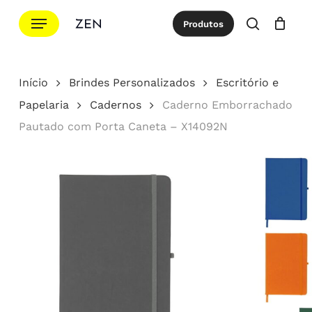
Ir
Menu
Produtos
para
procurar
Cotação
Close
Cart
o
conteúdo
Início
Brindes Personalizados
Escritório e
principal
Papelaria
Cadernos
Caderno Emborrachado
Pautado com Porta Caneta – X14092N