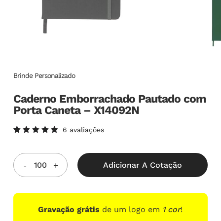
Brinde Personalizado
Caderno Emborrachado Pautado com
Porta Caneta – X14092N
6
avaliações
Avaliado
6
como
5.00
de
5, com
Adicionar A Cotação
baseado
em
avaliações
de
clientes
Gravação grátis
de um logo em
1 cor
!