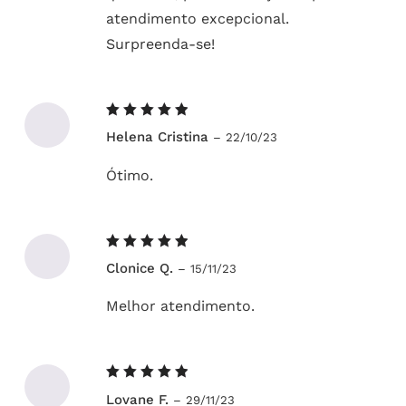
atendimento excepcional.
Surpreenda-se!
Avaliação
Helena Cristina
–
22/10/23
5
de 5
Ótimo.
Avaliação
Clonice Q.
–
15/11/23
5
de 5
Melhor atendimento.
Avaliação
Lovane F.
–
29/11/23
5
de 5