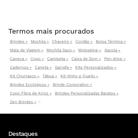
Termos mais procurados
Brindes
Mochila
Chaveiro
Cordão
Bolsa Térmica
Mala de Viagem
Mochila Saco
Moleskine
Sacola
Caneca
Copo
Camiseta
Caixa de Som
Pen drive
Cadernos
Caneta
Garrafa
Kits Personalizados
Kit Churrasco
Tábua
Kit Vinho e Queijo
Brindes Ecológicos
Brinde Corporativo
Copo Fibra de Arroz
Brindes Personalizadas Baratos
Zen Brindes
✨
Destaques