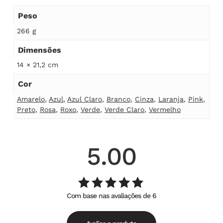
Peso
266 g
Dimensões
14 × 21,2 cm
Cor
Amarelo
,
Azul
,
Azul Claro
,
Branco
,
Cinza
,
Laranja
,
Pink
,
Preto
,
Rosa
,
Roxo
,
Verde
,
Verde Claro
,
Vermelho
5.00
Com base nas avaliações de 6
Avaliação
de
5.00
5