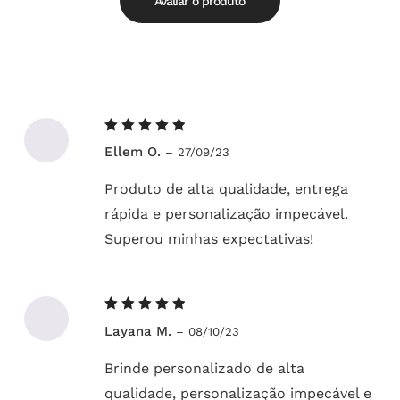
Avaliar o produto
Avaliação
Ellem O.
–
27/09/23
5
de 5
Produto de alta qualidade, entrega
rápida e personalização impecável.
Superou minhas expectativas!
Avaliação
Layana M.
–
08/10/23
5
de 5
Brinde personalizado de alta
qualidade, personalização impecável e