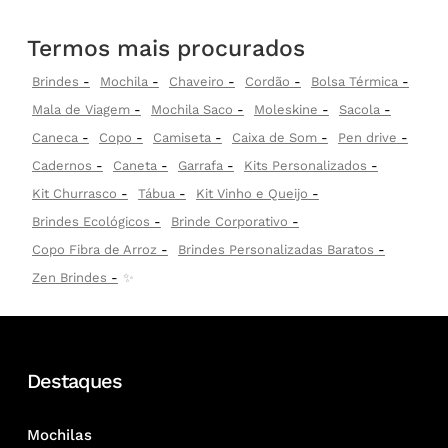
Termos mais procurados
Brindes
Mochila
Chaveiro
Cordão
Bolsa Térmica
Mala de Viagem
Mochila Saco
Moleskine
Sacola
Caneca
Copo
Camiseta
Caixa de Som
Pen drive
Cadernos
Caneta
Garrafa
Kits Personalizados
Kit Churrasco
Tábua
Kit Vinho e Queijo
Brindes Ecológicos
Brinde Corporativo
Copo Fibra de Arroz
Brindes Personalizadas Baratos
Zen Brindes
✨
Destaques
Mochilas