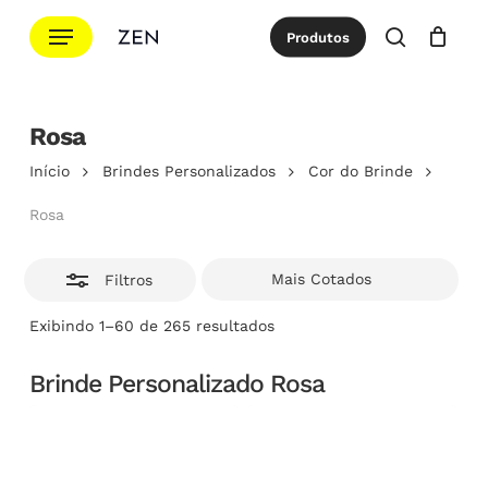
Ir
Menu
Produtos
para
Esconde
procurar
Cotação
Close
Cart
o
conteúdo
Rosa
principal
Início
Brindes Personalizados
Cor do Brinde
Rosa
Filtros
Classificado
Exibindo 1–60 de 265 resultados
por
popularidade
Brinde Personalizado Rosa