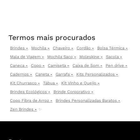
Termos mais procurados
Brindes
Mochila
Chaveiro
Cordão
Bolsa Térmica
Mala de Viagem
Mochila Saco
Moleskine
Sacola
Caneca
Copo
Camiseta
Caixa de Som
Pen drive
Cadernos
Caneta
Garrafa
Kits Personalizados
Kit Churrasco
Tábua
Kit Vinho e Queijo
Brindes Ecológicos
Brinde Corporativo
Copo Fibra de Arroz
Brindes Personalizadas Baratos
Zen Brindes
✨