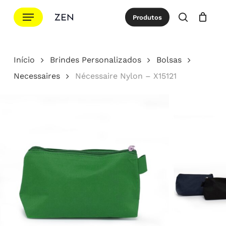
Ir
Menu
Produtos
para
procurar
Cotação
Close
Cart
o
conteúdo
Início
Brindes Personalizados
Bolsas
principal
Necessaires
Nécessaire Nylon – X15121