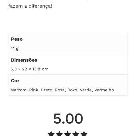
fazem a diferença!
Peso
41 g
Dimensões
6,3 × 22 × 13,8 cm
Cor
Marrom
,
Pink
,
Preto
,
Rosa
,
Roxo
,
Verde
,
Vermelho
5.00