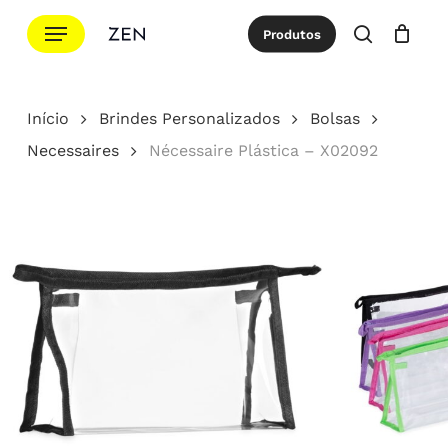
Ir
Menu
Produtos
para
procurar
Cotação
Close
Cart
o
conteúdo
Início
Brindes Personalizados
Bolsas
principal
Necessaires
Nécessaire Plástica – X02092