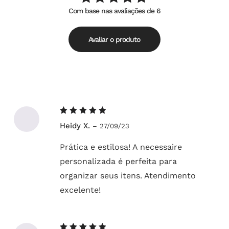
Com base nas avaliações de 6
Avaliação
de
5.00
5
Avaliar o produto
Avaliação
Heidy X.
–
27/09/23
5
de 5
Prática e estilosa! A necessaire
personalizada é perfeita para
organizar seus itens. Atendimento
excelente!