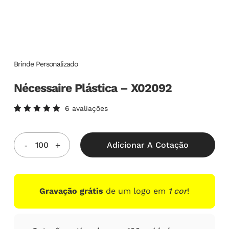
Brinde Personalizado
Nécessaire Plástica – X02092
6
avaliações
Avaliado
6
como
5.00
de
5, com
Adicionar A Cotação
baseado
em
avaliações
de
clientes
Gravação grátis
de um logo em
1 cor
!