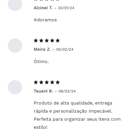
Avaliação
Alcinei T.
–
30/01/24
5
de 5
Adoramos
Avaliação
Meira Z.
–
05/02/24
5
de 5
Ótimo.
Avaliação
Tauani B.
–
06/03/24
5
de 5
Produto de alta qualidade, entrega
rápida e personalização impecável.
Perfeita para organizar seus itens com
estilo!