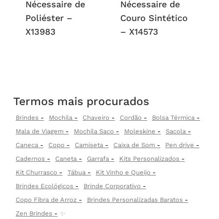
Nécessaire de
Nécessaire de
Poliéster –
Couro Sintético
X13983
– X14573
Termos mais procurados
Brindes
Mochila
Chaveiro
Cordão
Bolsa Térmica
Mala de Viagem
Mochila Saco
Moleskine
Sacola
Caneca
Copo
Camiseta
Caixa de Som
Pen drive
Cadernos
Caneta
Garrafa
Kits Personalizados
Kit Churrasco
Tábua
Kit Vinho e Queijo
Brindes Ecológicos
Brinde Corporativo
Copo Fibra de Arroz
Brindes Personalizadas Baratos
Zen Brindes
✨