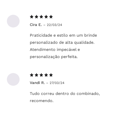
Avaliação
Cira E.
–
22/03/24
5
de 5
Praticidade e estilo em um brinde
personalizado de alta qualidade.
Atendimento impecável e
personalização perfeita.
Avaliação
Vandi R.
–
27/03/24
5
de 5
Tudo correu dentro do combinado,
recomendo.