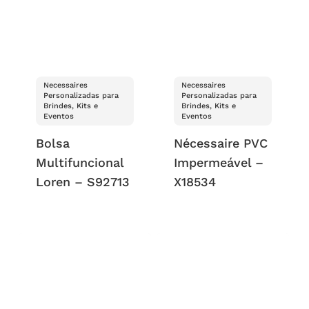
Necessaires
Necessaires
Personalizadas para
Personalizadas para
Brindes, Kits e
Brindes, Kits e
Eventos
Eventos
Bolsa
Nécessaire PVC
Multifuncional
Impermeável –
Loren – S92713
X18534