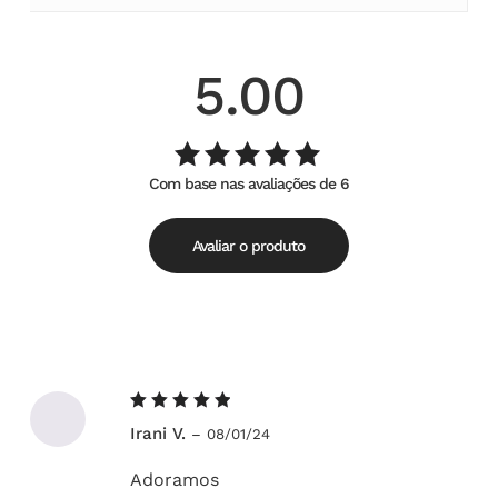
5.00
Com base nas avaliações de 6
Avaliação
de
5.00
5
Avaliar o produto
Avaliação
Irani V.
–
08/01/24
5
de 5
Adoramos