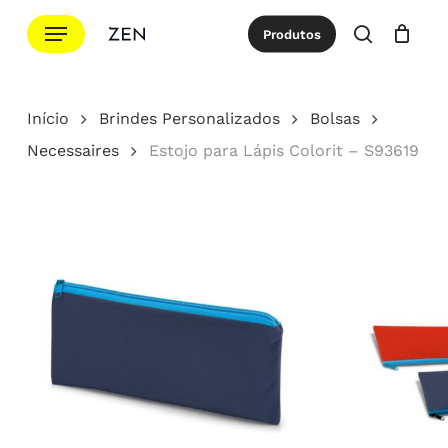
Ir
Menu
Produtos
para
procurar
Cotação
Close
Cart
o
conteúdo
Início
Brindes Personalizados
Bolsas
principal
Necessaires
Estojo para Lápis Colorit – S93619