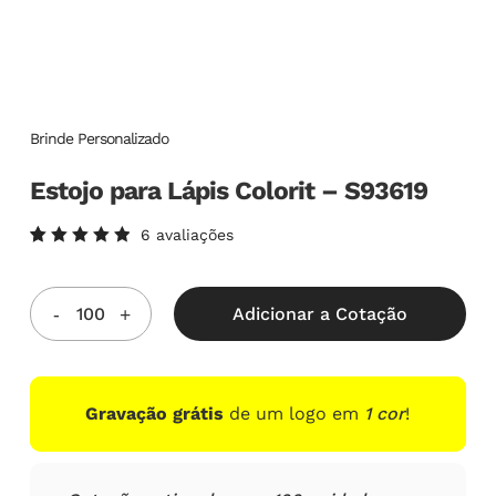
Brinde Personalizado
Estojo para Lápis Colorit – S93619
6
avaliações
Avaliado
6
como
5.00
de
5, com
Adicionar a Cotação
baseado
em
avaliações
de
clientes
Gravação grátis
de um logo em
1 cor
!