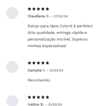
Avaliação
Claudiana C.
–
27/02/24
5
de 5
Estojo para lápis Colorit é perfeito!
Alta qualidade, entrega rápida e
personalização incrível. Superou
minhas expectativas!
Avaliação
Camylle I.
–
01/03/24
5
de 5
Recomendo.
Avaliação
Ivalino S.
–
31/03/24
5
de 5