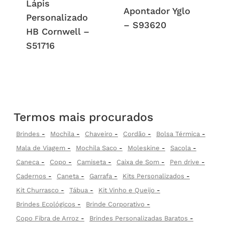
Lápis
Apontador Yglo
Personalizado
– S93620
HB Cornwell –
S51716
Termos mais procurados
Brindes
Mochila
Chaveiro
Cordão
Bolsa Térmica
Mala de Viagem
Mochila Saco
Moleskine
Sacola
Caneca
Copo
Camiseta
Caixa de Som
Pen drive
Cadernos
Caneta
Garrafa
Kits Personalizados
Kit Churrasco
Tábua
Kit Vinho e Queijo
Brindes Ecológicos
Brinde Corporativo
Copo Fibra de Arroz
Brindes Personalizadas Baratos