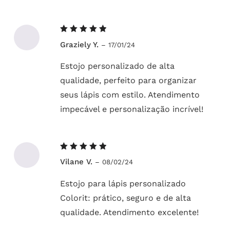
Avaliação
Graziely Y.
–
17/01/24
5
de 5
Estojo personalizado de alta
qualidade, perfeito para organizar
seus lápis com estilo. Atendimento
impecável e personalização incrível!
Avaliação
Vilane V.
–
08/02/24
5
de 5
Estojo para lápis personalizado
Colorit: prático, seguro e de alta
qualidade. Atendimento excelente!