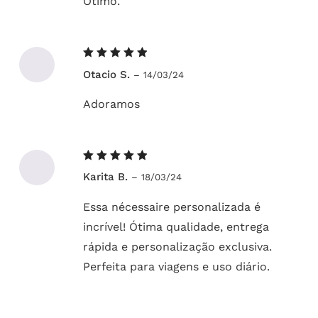
Ótimo.
Avaliação
Otacio S.
–
14/03/24
5
de 5
Adoramos
Avaliação
Karita B.
–
18/03/24
5
de 5
Essa nécessaire personalizada é
incrível! Ótima qualidade, entrega
rápida e personalização exclusiva.
Perfeita para viagens e uso diário.