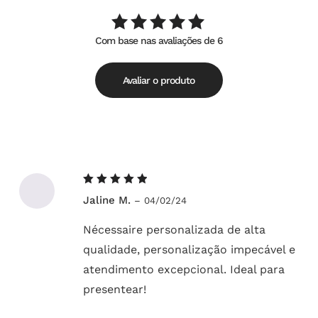
Com base nas avaliações de 6
Avaliação
de
5.00
5
Avaliar o produto
Avaliação
Jaline M.
–
04/02/24
5
de 5
Nécessaire personalizada de alta
qualidade, personalização impecável e
atendimento excepcional. Ideal para
presentear!