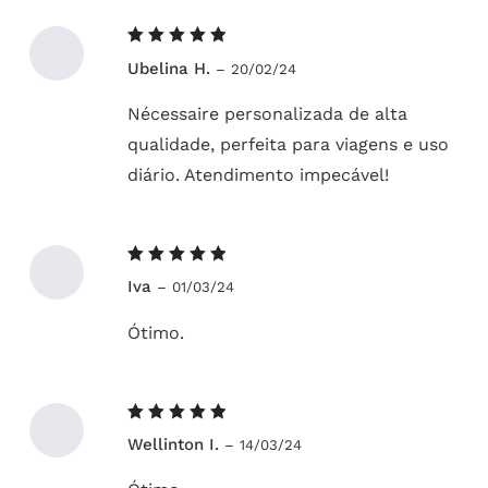
Avaliação
Ubelina H.
–
20/02/24
5
de 5
Nécessaire personalizada de alta
qualidade, perfeita para viagens e uso
diário. Atendimento impecável!
Avaliação
Iva
–
01/03/24
5
de 5
Ótimo.
Avaliação
Wellinton I.
–
14/03/24
5
de 5