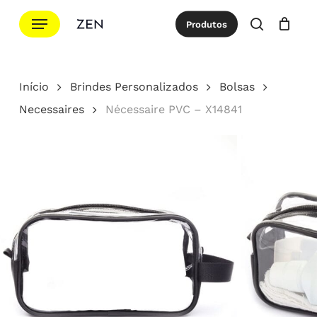
Ir
Menu
Produtos
para
procurar
Cotação
Close
Cart
o
conteúdo
Início
Brindes Personalizados
Bolsas
principal
Necessaires
Nécessaire PVC – X14841