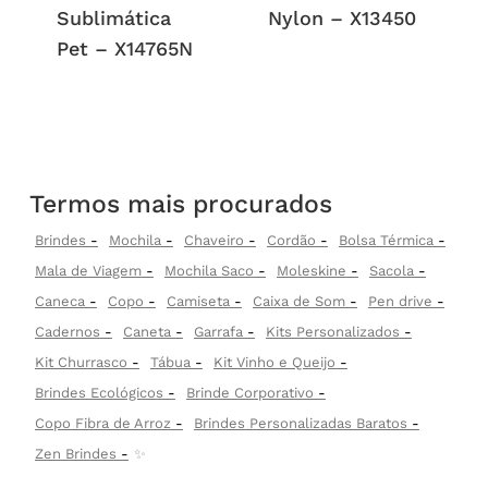
Sublimática
Nylon – X13450
Pet – X14765N
Termos mais procurados
Brindes
Mochila
Chaveiro
Cordão
Bolsa Térmica
Mala de Viagem
Mochila Saco
Moleskine
Sacola
Caneca
Copo
Camiseta
Caixa de Som
Pen drive
Cadernos
Caneta
Garrafa
Kits Personalizados
Kit Churrasco
Tábua
Kit Vinho e Queijo
Brindes Ecológicos
Brinde Corporativo
Copo Fibra de Arroz
Brindes Personalizadas Baratos
Zen Brindes
✨