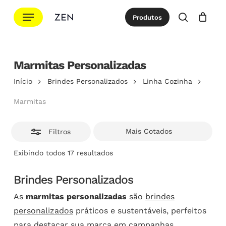
Ir
Menu
Produtos
para
Esconde
procurar
Cotação
Close
Cart
o
conteúdo
principal
Marmitas Personalizadas
Início
Brindes Personalizados
Linha Cozinha
Marmitas
Filtros
Classificado
Exibindo todos 17 resultados
por
popularidade
Brindes Personalizados
As
marmitas personalizadas
são
brindes
personalizados
práticos e sustentáveis, perfeitos
para destacar sua marca em campanhas