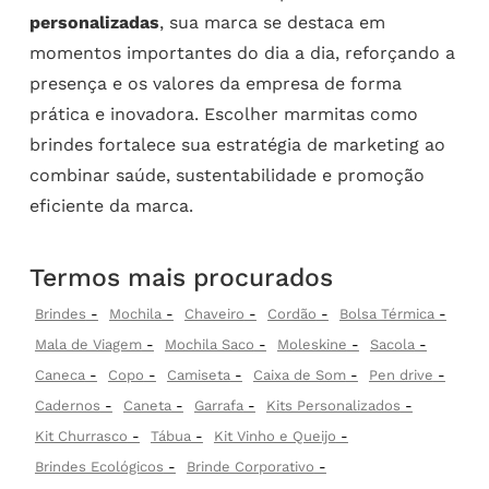
personalizadas
, sua marca se destaca em
momentos importantes do dia a dia, reforçando a
presença e os valores da empresa de forma
prática e inovadora. Escolher marmitas como
brindes fortalece sua estratégia de marketing ao
combinar saúde, sustentabilidade e promoção
eficiente da marca.
Termos mais procurados
Brindes
Mochila
Chaveiro
Cordão
Bolsa Térmica
Mala de Viagem
Mochila Saco
Moleskine
Sacola
Caneca
Copo
Camiseta
Caixa de Som
Pen drive
Cadernos
Caneta
Garrafa
Kits Personalizados
Kit Churrasco
Tábua
Kit Vinho e Queijo
Brindes Ecológicos
Brinde Corporativo