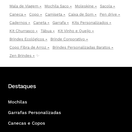
Mala de Viagem
Mochila Saco
Moleskine
Sacola
Caneca
Copo
Camiseta
Caixa de Som
Pen drive
Cadernos
Caneta
Garrafa
Kits Personalizados
Kit Churrasco
Tábua
Kit Vinho e Queijo
Brindes Ecológicos
Brinde Corporativo
Copo Fibra de Arroz
Brindes Personalizadas Baratos
Zen Brindes
✨
Destaques
Mochilas
Garrafas Personalizadas
Canecas e Copos