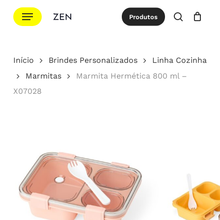
Ir
Menu
Produtos
para
procurar
Cotação
Close
Cart
o
conteúdo
Início
Brindes Personalizados
Linha Cozinha
principal
Marmitas
Marmita Hermética 800 ml –
X07028