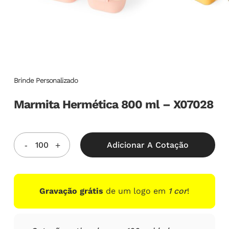
Brinde Personalizado
Marmita Hermética 800 ml – X07028
Adicionar A Cotação
Gravação grátis
de um logo em
1 cor
!