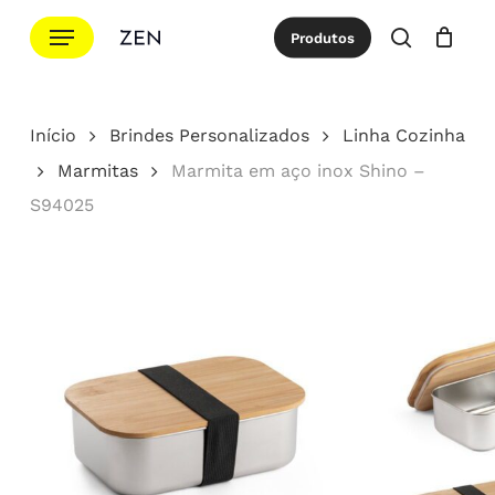
Ir
Menu
Produtos
para
procurar
Cotação
Close
Cart
o
conteúdo
Início
Brindes Personalizados
Linha Cozinha
principal
Marmitas
Marmita em aço inox Shino –
S94025