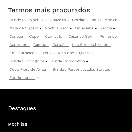
Termos mais procurados
Brindes
Mochila
Chaveiro
Cordão
Bolsa Térmica
Mala de Viagem
Mochila Saco
Moleskine
Sacola
Caneca
Copo
Camiseta
Caixa de Som
Pen drive
Cadernos
Caneta
Garrafa
Kits Personalizados
Kit Churrasco
Tábua
Kit Vinho e Queijo
Brindes Ecológicos
Brinde Corporativo
Copo Fibra de Arroz
Brindes Personalizadas Baratos
Zen Brindes
✨
Destaques
Mochilas