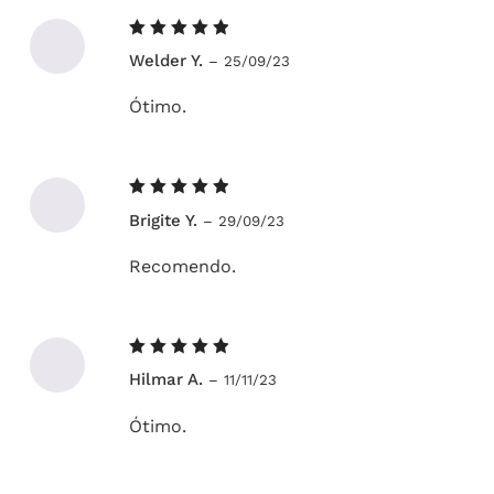
Avaliação
Welder Y.
–
25/09/23
5
de 5
Ótimo.
Avaliação
Brigite Y.
–
29/09/23
5
de 5
Recomendo.
Avaliação
Hilmar A.
–
11/11/23
5
de 5
Ótimo.