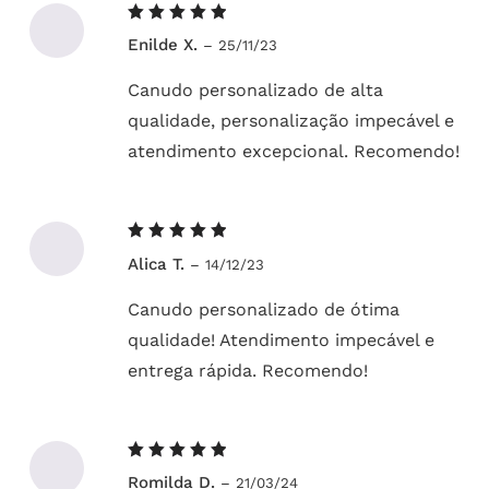
Avaliação
Enilde X.
–
25/11/23
5
de 5
Canudo personalizado de alta
qualidade, personalização impecável e
atendimento excepcional. Recomendo!
Avaliação
Alica T.
–
14/12/23
5
de 5
Canudo personalizado de ótima
qualidade! Atendimento impecável e
entrega rápida. Recomendo!
Avaliação
Romilda D.
–
21/03/24
5
de 5