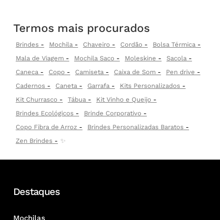
Termos mais procurados
Brindes
Mochila
Chaveiro
Cordão
Bolsa Térmica
Mala de Viagem
Mochila Saco
Moleskine
Sacola
Caneca
Copo
Camiseta
Caixa de Som
Pen drive
Cadernos
Caneta
Garrafa
Kits Personalizados
Kit Churrasco
Tábua
Kit Vinho e Queijo
Brindes Ecológicos
Brinde Corporativo
Copo Fibra de Arroz
Brindes Personalizadas Baratos
Zen Brindes
✨
Destaques
Mochilas