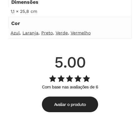
Dimensões
1,1 × 25,8 cm
Cor
Azul
,
Laranja
,
Preto
,
Verde
,
Vermelho
5.00
Com base nas avaliações de 6
Avaliação
de
5.00
5
Avaliar o produto