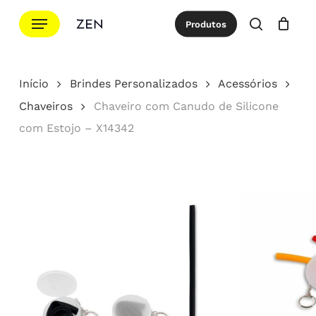
Ir
Menu
Produtos
para
procurar
Cotação
Close
Cart
o
conteúdo
Início
Brindes Personalizados
Acessórios
principal
Chaveiros
Chaveiro com Canudo de Silicone
com Estojo – X14342