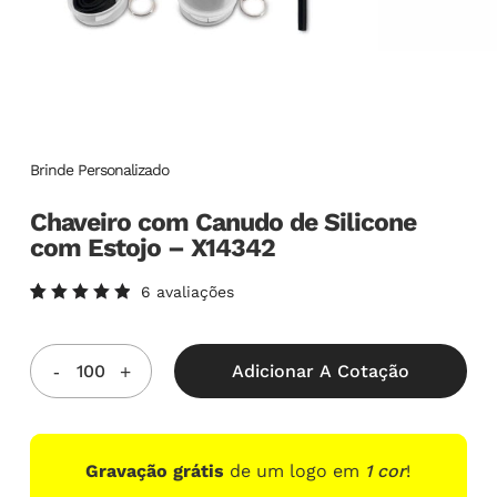
Brinde Personalizado
Chaveiro com Canudo de Silicone
com Estojo – X14342
6
avaliações
Avaliado
6
como
5.00
de
5, com
Adicionar A Cotação
baseado
em
avaliações
de
clientes
Gravação grátis
de um logo em
1 cor
!