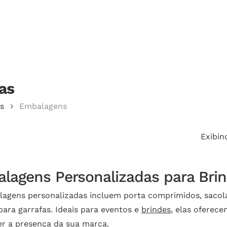
Cotação
as
echar.
s
Embalagens
Exibin
lagens Personalizadas para Bri
agens personalizadas incluem porta comprimidos, sacola
para garrafas. Ideais para eventos e
brindes
, elas oferece
er a presença da sua marca.