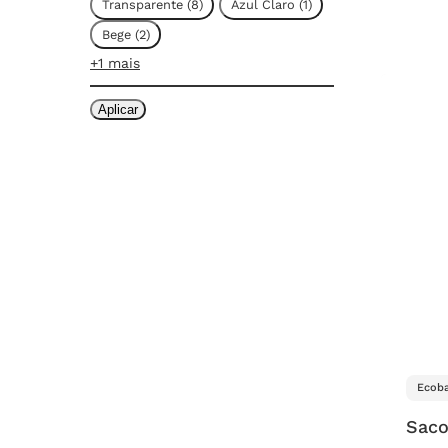
Transparente
(
8
)
Azul Claro
(
1
)
Bege
(
2
)
+1 mais
Aplicar
Ecoba
Saco