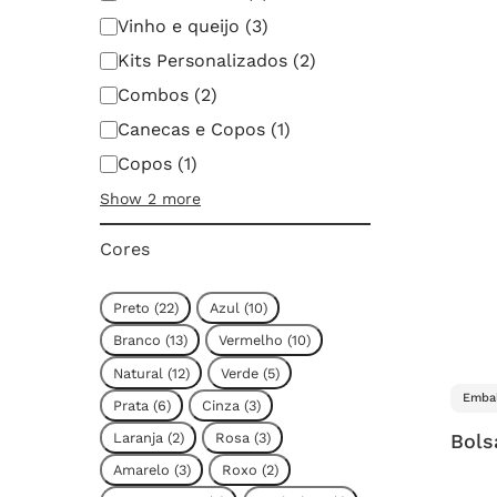
Vinho e queijo
(
3
)
Kits Personalizados
(
2
)
Combos
(
2
)
Canecas e Copos
(
1
)
Copos
(
1
)
Show 2 more
Cores
Cor
Preto
(
22
)
Azul
(
10
)
Branco
(
13
)
Vermelho
(
10
)
Natural
(
12
)
Verde
(
5
)
Embal
Prata
(
6
)
Cinza
(
3
)
Laranja
(
2
)
Rosa
(
3
)
Bols
Amarelo
(
3
)
Roxo
(
2
)