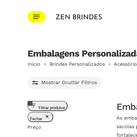
Ir
para
Menu
o
conteúdo
principal
Embalagens Personalizad
Pressione Enter para pesquisar ou ESC para f
Início
Brindes Personalizados
Acessório
Mostrar
Ocultar
Filtros
Emba
Filtrar produtos
As embal
Fechar
sacolas 
Preço
fortalec