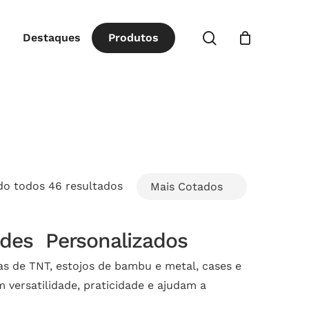
Close
procurar
Destaques
P
r
o
d
u
t
o
s
Cart
Classificado
do todos 46 resultados
por
ndes Personalizados
popularidade
s de TNT, estojos de bambu e metal, cases e
m versatilidade, praticidade e ajudam a