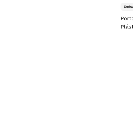
Embal
Port
Plás