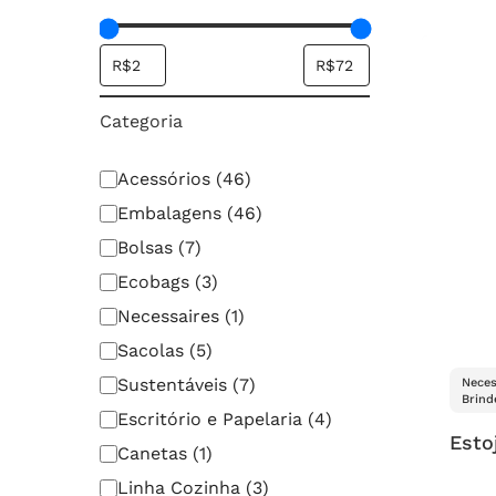
Categoria
Categoria
Acessórios
(
46
)
Embalagens
(
46
)
Bolsas
(
7
)
Ecobags
(
3
)
Necessaires
(
1
)
Sacolas
(
5
)
Sustentáveis
(
7
)
Neces
Brind
Escritório e Papelaria
(
4
)
Esto
Canetas
(
1
)
Linha Cozinha
(
3
)