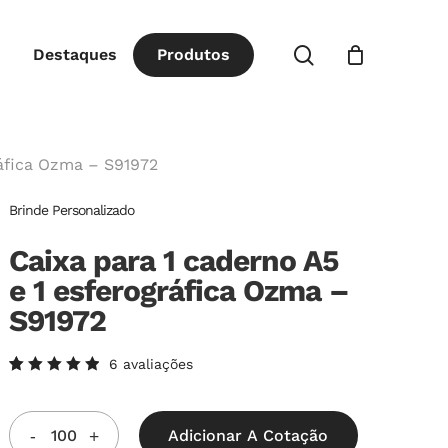
Close
procurar
Destaques
P
r
o
d
u
t
o
s
Cart
ráfica Ozma – S91972
Brinde Personalizado
Caixa para 1 caderno A5
e 1 esferográfica Ozma –
S91972
6
avaliações
Avaliado
6
como
5.00
de
5, com
Adicionar A Cotação
baseado