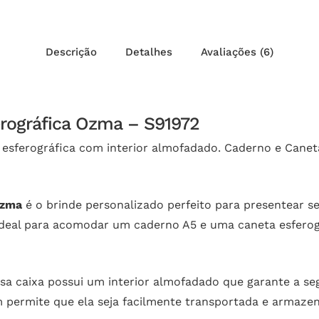
Descrição
Detalhes
Avaliações (6)
ferográfica Ozma – S91972
 esferográfica com interior almofadado. Caderno e Caneta
Ozma
é o brinde personalizado perfeito para presentear s
é ideal para acomodar um caderno A5 e uma caneta esfero
ssa caixa possui um interior almofadado que garante a s
permite que ela seja facilmente transportada e armaze