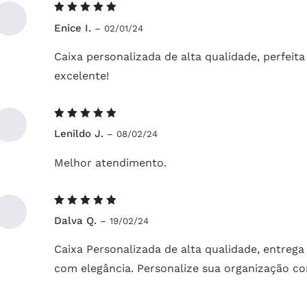
Avaliação
Enice I.
–
02/01/24
5
de 5
Caixa personalizada de alta qualidade, perfeit
excelente!
Avaliação
Lenildo J.
–
08/02/24
5
de 5
Melhor atendimento.
Avaliação
Dalva Q.
–
19/02/24
5
de 5
Caixa Personalizada de alta qualidade, entrega 
com elegância. Personalize sua organização co