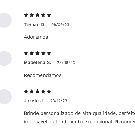
Avaliação
Taynan D.
–
09/09/23
5
de 5
Adoramos
Avaliação
Madelena S.
–
23/09/23
5
de 5
Recomendamos!
Avaliação
Jozefa J.
–
23/12/23
5
de 5
Brinde personalizado de alta qualidade, perfei
impecável e atendimento excepcional. Recome