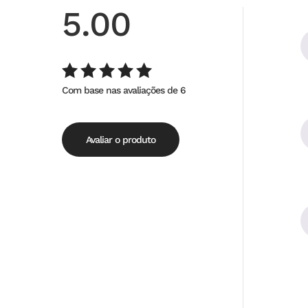
5.00
Com base nas avaliações de 6
Avaliação
de
5.00
5
Avaliar o produto