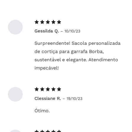
Avaliação
Gessilda Q.
–
10/10/23
5
de 5
Surpreendente! Sacola personalizada
de cortiça para garrafa Borba,
sustentável e elegante. Atendimento
impecável!
Avaliação
Clessiane R.
–
19/10/23
5
de 5
Ótimo.