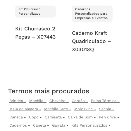
Kit Churrasco
Cadernos
Personalizado
Personalizados para
Empresas e Eventos
Kit Churrasco 2
Caderno Kraft
Peças – X07443
Quadriculado –
X03013Q
Termos mais procurados
Brindes
Mochila
Chaveiro
Cordão
Bolsa Térmica
Mala de Viagem
Mochila Saco
Moleskine
Sacola
Caneca
Copo
Camiseta
Caixa de Som
Pen drive
Cadernos
Caneta
Garrafa
Kits Personalizados