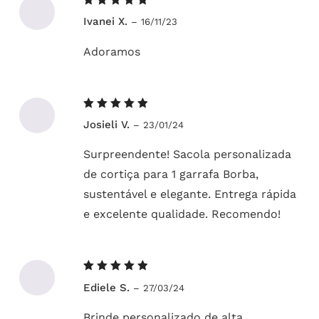
Avaliação
Ivanei X.
–
16/11/23
5
de 5
Adoramos
Avaliação
Josieli V.
–
23/01/24
5
de 5
Surpreendente! Sacola personalizada
de cortiça para 1 garrafa Borba,
sustentável e elegante. Entrega rápida
e excelente qualidade. Recomendo!
Avaliação
Ediele S.
–
27/03/24
5
de 5
Brinde personalizado de alta