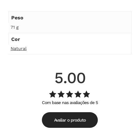
Peso
71 g
Cor
Natural
5.00
Com base nas avaliações de 5
Avaliação
de
5.00
5
Avaliar o produto