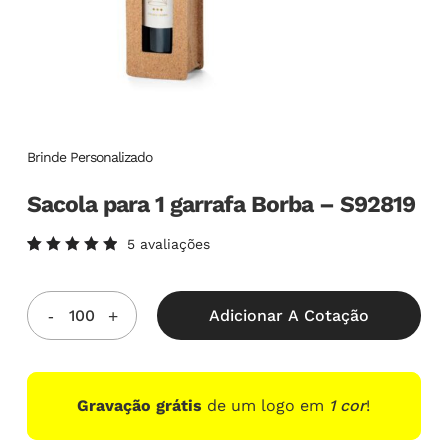
Brinde Personalizado
Sacola para 1 garrafa Borba – S92819
5
avaliações
Avaliado
5
como
5.00
de
5, com
Adicionar A Cotação
baseado
em
avaliações
de
clientes
Gravação grátis
de um logo em
1 cor
!