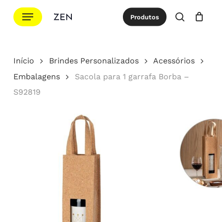
Ir
Menu
Produtos
para
procurar
Cotação
Close
Cart
o
conteúdo
Início
Brindes Personalizados
Acessórios
principal
Embalagens
Sacola para 1 garrafa Borba –
S92819