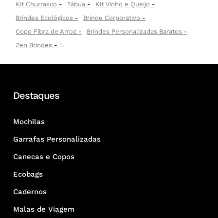
Kit Churrasco
Tábua
Kit Vinho e Queijo
Brindes Ecológicos
Brinde Corporativo
Copo Fibra de Arroz
Brindes Personalizadas Baratos
Zen Brindes
✨
Destaques
Mochilas
Garrafas Personalizadas
Canecas e Copos
Ecobags
Cadernos
Malas de Viagem