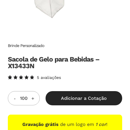
Brinde Personalizado
Sacola de Gelo para Bebidas –
X13433N
5
avaliações
Avaliado
5
como
5.00
de
5, com
Adicionar a Cotação
baseado
em
avaliações
de
clientes
Gravação grátis
de um logo em
1 cor
!