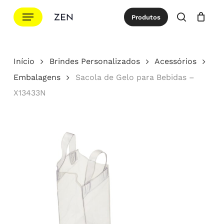
Ir
Menu
Produtos
para
procurar
Cotação
Close
Cart
o
conteúdo
Início
Brindes Personalizados
Acessórios
principal
Embalagens
Sacola de Gelo para Bebidas –
X13433N