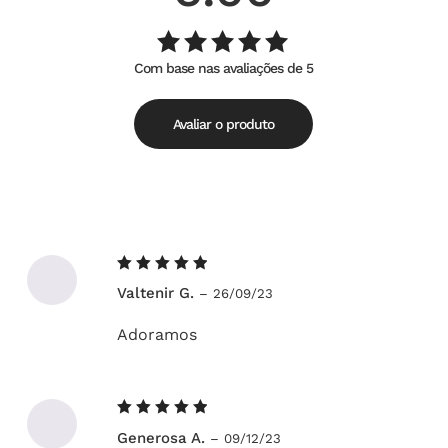
Com base nas avaliações de 5
Avaliação
de
5.00
5
Avaliar o produto
Avaliação
Valtenir G.
–
26/09/23
5
de 5
Adoramos
Avaliação
Generosa A.
–
09/12/23
5
de 5