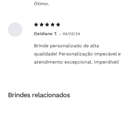
Ótimo.
Avaliação
Deidiane T.
–
04/03/24
5
de 5
Brinde personalizado de alta
qualidade! Personalização impecável e
atendimento excepcional. Imperdível!
Brindes relacionados