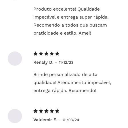
Produto excelente! Qualidade
impecável e entrega super rápida.
Recomendo a todos que buscam
praticidade e estilo. Amei!
Avaliação
Renaly D.
–
11/12/23
5
de 5
Brinde personalizado de alta
qualidade! Atendimento impecável,
entrega rápida. Recomendo!
Avaliação
Valdemir E.
–
01/03/24
5
de 5