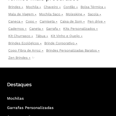
Brindes
Mochila
Chaveiro
Cordão
Bolsa Térmica
Mala de Viagem
Mochila Saco
Moleskine
Sacola
Caneca
Copo
Camiseta
Caixa de Som
Pen drive
Cadernos
Caneta
Garrafa
Kits Personalizados
Kit Churrasco
Tábua
Kit Vinho e Queijo
Brindes Ecológicos
Brinde Corporativo
Copo Fibra de Arroz
Brindes Personalizadas Baratos
Zen Brindes
✨
Destaques
Mochilas
Garrafas Personalizadas