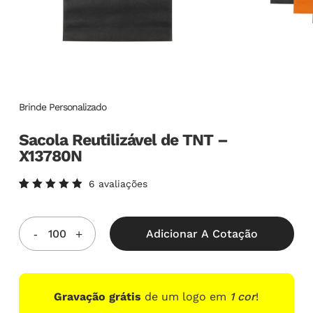
Brinde Personalizado
Sacola Reutilizável de TNT –
X13780N
6
avaliações
Avaliado
6
como
5.00
de
5, com
Adicionar A Cotação
baseado
em
avaliações
de
clientes
Gravação grátis
de um logo em
1 cor
!