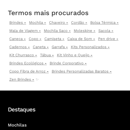
Termos mais procurados
Brindes
Mochila
Chaveiro
Cordão
Bolsa Térmica
Mala de Viagem
Mochila Saco
Moleskine
Sacola
Caneca
Copo
Camiseta
Caixa de Som
Pen drive
Cadernos
Caneta
Garrafa
Kits Personalizados
Kit Churrasco
Tábua
Kit Vinho e Queijo
Brindes Ecológicos
Brinde Corporativo
Copo Fibra de Arroz
Brindes Personalizadas Baratos
Zen Brindes
✨
Destaques
Mochilas