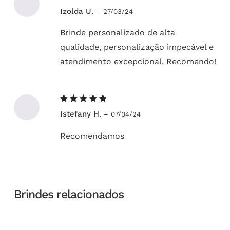
Avaliação
Izolda U.
–
27/03/24
5
de 5
Brinde personalizado de alta
qualidade, personalização impecável e
atendimento excepcional. Recomendo!
Avaliação
Istefany H.
–
07/04/24
5
de 5
Recomendamos
Brindes relacionados