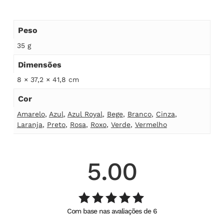
Peso
35 g
Dimensões
8 × 37,2 × 41,8 cm
Cor
Amarelo
,
Azul
,
Azul Royal
,
Bege
,
Branco
,
Cinza
,
Laranja
,
Preto
,
Rosa
,
Roxo
,
Verde
,
Vermelho
5.00
Com base nas avaliações de 6
Avaliação