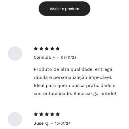
de
5.00
5
Avaliar o produto
Avaliação
Clenilda F.
–
09/11/23
5
de 5
Produto de alta qualidade, entrega
rápida e personalização impecável.
Ideal para quem busca praticidade e
sustentabilidade. Sucesso garantido!
Avaliação
Juse Q.
–
10/01/24
5
de 5