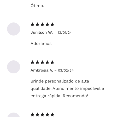
Ótimo.
Avaliação
Junilson W.
–
13/01/24
5
de 5
Adoramos
Avaliação
Ambrosia V.
–
03/02/24
5
de 5
Brinde personalizado de alta
qualidade! Atendimento impecável e
entrega rápida. Recomendo!