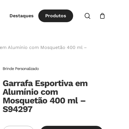
Close
procurar
Destaques
P
r
o
d
u
t
o
s
Cart
a em Alumínio com Mosquetão 400 ml –
Brinde Personalizado
Garrafa Esportiva em
Alumínio com
Mosquetão 400 ml –
S94297