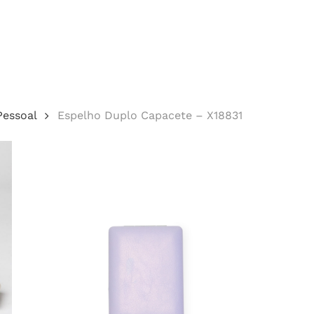
Cotação
Pessoal
Espelho Duplo Capacete – X18831
echar.