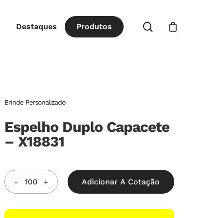
Close
procurar
Destaques
P
r
o
d
u
t
o
s
Cart
Brinde Personalizado
Espelho Duplo Capacete
– X18831
Adicionar A Cotação