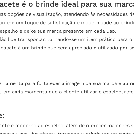
cete é o brinde ideal para sua marc
as opções de visualização, atendendo às necessidades de
nfere um toque de sofisticação e modernidade ao brind
espelho e deixe sua marca presente em cada uso.
cil de transportar, tornando-se um item prático para o d
acete é um brinde que será apreciado e utilizado por se
erramenta para fortalecer a imagem da sua marca e aume
te em cada momento que o cliente utilizar o espelho, re
e:
nte e moderno ao espelho, além de oferecer maior resist
mpacto visual duradouro, tornando o brinde um presente 