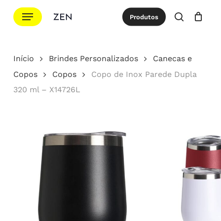
Ir
Menu
Produtos
para
procurar
Cotação
Close
Cart
o
conteúdo
Início
Brindes Personalizados
Canecas e
principal
Copos
Copos
Copo de Inox Parede Dupla
320 ml – X14726L