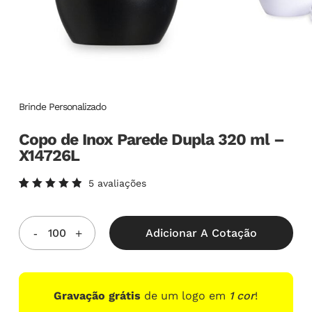
Brinde Personalizado
Copo de Inox Parede Dupla 320 ml –
X14726L
5
avaliações
Avaliado
5
como
5.00
de
5, com
Adicionar A Cotação
baseado
em
avaliações
de
clientes
Gravação grátis
de um logo em
1 cor
!