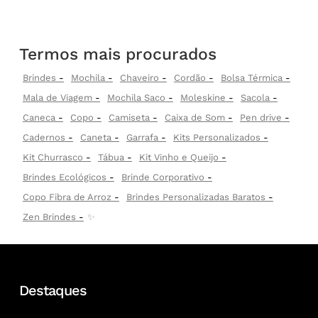
Termos mais procurados
Brindes
Mochila
Chaveiro
Cordão
Bolsa Térmica
Mala de Viagem
Mochila Saco
Moleskine
Sacola
Caneca
Copo
Camiseta
Caixa de Som
Pen drive
Cadernos
Caneta
Garrafa
Kits Personalizados
Kit Churrasco
Tábua
Kit Vinho e Queijo
Brindes Ecológicos
Brinde Corporativo
Copo Fibra de Arroz
Brindes Personalizadas Baratos
Zen Brindes
✨
Destaques