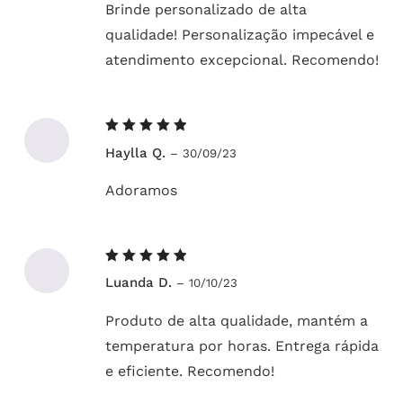
Brinde personalizado de alta
qualidade! Personalização impecável e
atendimento excepcional. Recomendo!
Avaliação
Haylla Q.
–
30/09/23
5
de 5
Adoramos
Avaliação
Luanda D.
–
10/10/23
5
de 5
Produto de alta qualidade, mantém a
temperatura por horas. Entrega rápida
e eficiente. Recomendo!