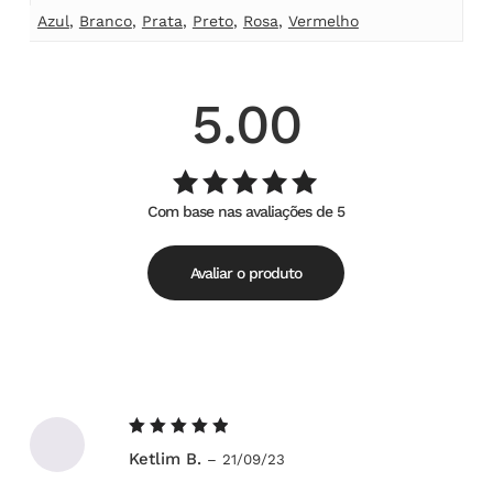
Azul
,
Branco
,
Prata
,
Preto
,
Rosa
,
Vermelho
5.00
Com base nas avaliações de 5
Avaliação
de
5.00
5
Avaliar o produto
Avaliação
Ketlim B.
–
21/09/23
5
de 5