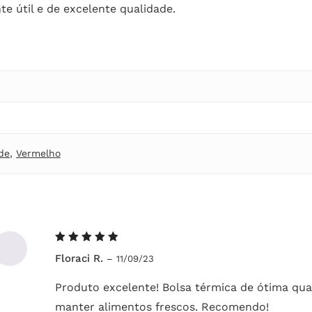
e útil e de excelente qualidade.
de
,
Vermelho
Avaliação
Floraci R.
–
11/09/23
5
de 5
Produto excelente! Bolsa térmica de ótima qual
manter alimentos frescos. Recomendo!