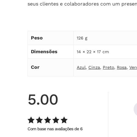
seus clientes e colaboradores com um present
Peso
126 g
Dimensões
14 × 22 × 17 cm
Cor
Azul
,
Cinza
,
Preto
,
Rosa
,
Ver
5.00
Com base nas avaliações de 6
Avaliação
de