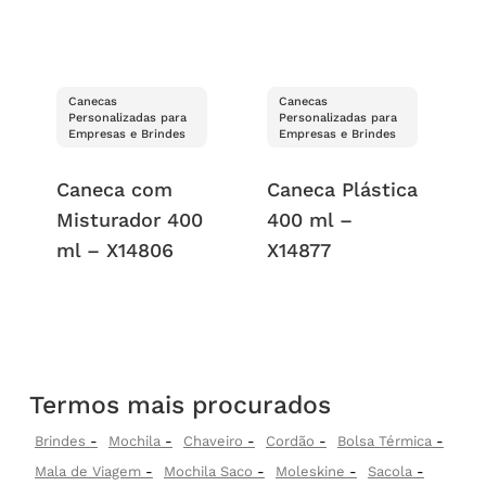
Canecas
Canecas
Personalizadas para
Personalizadas para
Empresas e Brindes
Empresas e Brindes
Caneca com
Caneca Plástica
Misturador 400
400 ml –
ml – X14806
X14877
Termos mais procurados
Brindes
Mochila
Chaveiro
Cordão
Bolsa Térmica
Mala de Viagem
Mochila Saco
Moleskine
Sacola