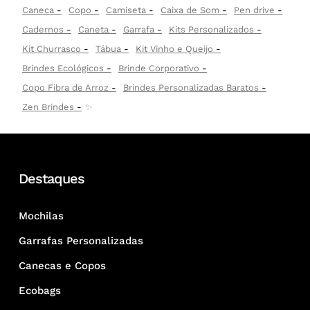
Caneca
Copo
Camiseta
Caixa de Som
Pen drive
Cadernos
Caneta
Garrafa
Kits Personalizados
Kit Churrasco
Tábua
Kit Vinho e Queijo
Brindes Ecológicos
Brinde Corporativo
Copo Fibra de Arroz
Brindes Personalizadas Baratos
Zen Brindes
✨
Destaques
Mochilas
Garrafas Personalizadas
Canecas e Copos
Ecobags