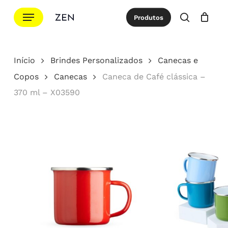
Ir
Menu
Produtos
para
procurar
Cotação
Close
Cart
o
conteúdo
Início
Brindes Personalizados
Canecas e
principal
Copos
Canecas
Caneca de Café clássica –
370 ml – X03590