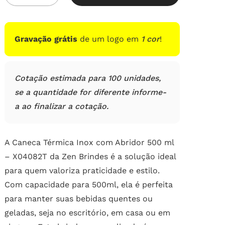
em
avaliações
de
clientes
Gravação grátis
de um logo em
1 cor
!
Cotação estimada para 100 unidades,
se a quantidade for diferente informe-
a ao finalizar a cotação.
A Caneca Térmica Inox com Abridor 500 ml
– X04082T da Zen Brindes é a solução ideal
para quem valoriza praticidade e estilo.
Com capacidade para 500ml, ela é perfeita
para manter suas bebidas quentes ou
geladas, seja no escritório, em casa ou em