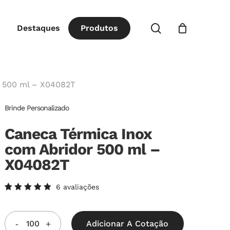
Close
procurar
Destaques
P
r
o
d
u
t
o
s
Cart
r 500 ml – X04082T
Brinde Personalizado
Caneca Térmica Inox
com Abridor 500 ml –
X04082T
6
avaliações
Avaliado
6
como
5.00
de
5, com
Adicionar A Cotação
baseado