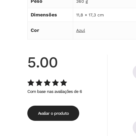
Peso
360 g
Dimensões
11,8 × 17,3 cm
Cor
Azul
5.00
Com base nas avaliações de 6
Avaliação
de
5.00
5
Avaliar o produto