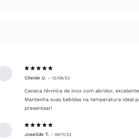
Avaliação
Cileide U.
–
12/09/23
5
de 5
Caneca térmica de inox com abridor, excelente
Mantenha suas bebidas na temperatura ideal p
presentear!
Avaliação
Joseilde T.
–
09/11/23
5
de 5