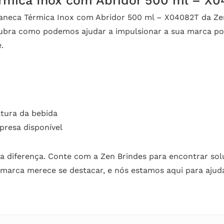
érmica Inox com Abridor 500 ml – X
neca Térmica Inox com Abridor 500 ml – X04082T da Zen
cubra como podemos ajudar a impulsionar a sua marca p
.
tura da bebida
presa disponível
a diferença. Conte com a Zen Brindes para encontrar soluç
arca merece se destacar, e nós estamos aqui para ajudar